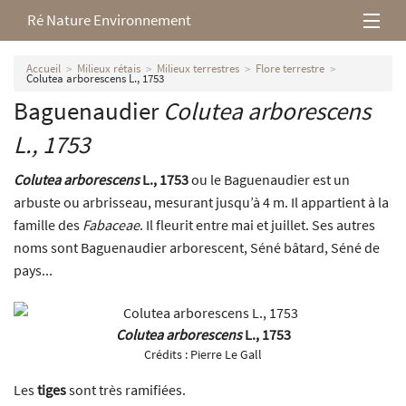
Ré Nature Environnement
L’association
Accueil
Milieux rétais
Milieux terrestres
Flore terrestre
Colutea arborescens L., 1753
Baguenaudier
Colutea arborescens
Milieux rétais
L., 1753
Nos parutions
Colutea arborescens
L., 1753
ou le Baguenaudier est un
arbuste ou arbrisseau, mesurant jusqu’à 4 m. Il appartient à la
famille des
Fabaceae
. Il fleurit entre mai et juillet. Ses autres
noms sont Baguenaudier arborescent, Séné bâtard, Séné de
pays...
Colutea arborescens
L., 1753
Crédits :
Pierre Le Gall
Les
tiges
sont très ramifiées.