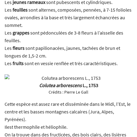
Les
jeunes rameaux
sont pubescents et cylindriques.
Les
feuilles
sont alternes, composées, pennées, à 7-15 folioles
ovales, arrondies à la base et très largement échancrées au
sommet.
Les
grappes
sont pédonculées de 3-8 fleurs à l’aisselle des
feuilles.
Les
fleurs
sont papilionacées, jaunes, tachées de brun et
longues de 1,5-2 cm.
Les
fruits
sont en vessie renflée et très caractéristiques.
Colutea arborescens
L., 1753
Crédits :
Pierre Le Gall
Cette espèce est assez rare et disséminée dans le Midi, l’Est, le
centre et les basses montagnes calcaires (Jura, Alpes,
Pyrénées).
Ilest thermophile et héliophile.
On la trouve dans des fructicées, des bois clairs, des lisières