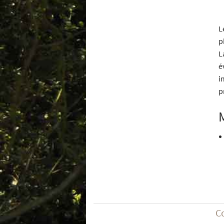
L
p
L
é
i
p
C