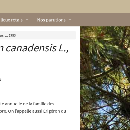
lieux rétais
Nos parutions
exique
Dossiers
s L., 1753
n canadensis
L.,
lerie rétaise
L’Œillet des dunes
ilieux marins
Livres
ation
lieux terrestres
Vidéos naturalistes de Ré Nature Environnem
e annuelle de la famille des
tobre. On l’appelle aussi Érigéron du