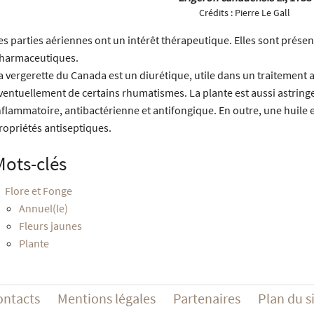
Crédits :
Pierre Le Gall
es parties aériennes ont un intérêt thérapeutique. Elles sont présen
harmaceutiques.
a vergerette du Canada est un diurétique, utile dans un traitement a
ventuellement de certains rhumatismes. La plante est aussi astringen
nflammatoire, antibactérienne et antifongique. En outre, une huile 
ropriétés antiseptiques.
Mots-clés
Flore et Fonge
Annuel(le)
Fleurs jaunes
Plante
ontacts
Mentions légales
Partenaires
Plan du s