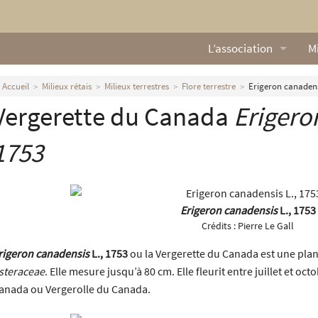
L’association
Mi
Qui sommes nous ?
L
Accueil
Milieux rétais
Milieux terrestres
Flore terrestre
Erigeron canadensi
Vergerette du Canada
Erigero
Nos missions
Ga
Nos statuts
M
1753
Le Conseil d’Administr
Mi
Nos partenaires
Erigeron canadensis
L., 1753
Crédits :
Pierre Le Gall
Nous contacter
rigeron canadensis
L., 1753
ou la Vergerette du Canada est une plant
steraceae
. Elle mesure jusqu’à 80 cm. Elle fleurit entre juillet et oc
Actualités
anada ou Vergerolle du Canada.