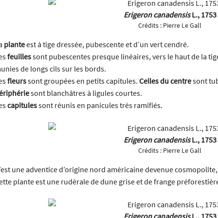
Erigeron canadensis
L., 1753
Crédits :
Pierre Le Gall
a
plante
est à tige dressée, pubescente et d’un vert cendré.
es
feuilles
sont pubescentes presque linéaires, vers le haut de la tig
unies de longs cils sur les bords.
es
fleurs
sont groupées en petits capitules.
Celles du centre
sont tu
ériphérie
sont blanchâtres à ligules courtes.
es
capitules
sont réunis en panicules très ramifiés.
Erigeron canadensis
L., 1753
Crédits :
Pierre Le Gall
’est une adventice d’origine nord américaine devenue cosmopolite, 
ette plante est une rudérale de dune grise et de frange préforestièr
Erigeron canadensis
L., 1753