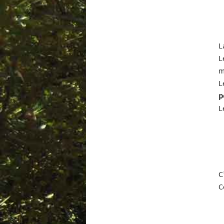
L
L
m
L
p
L
C
C