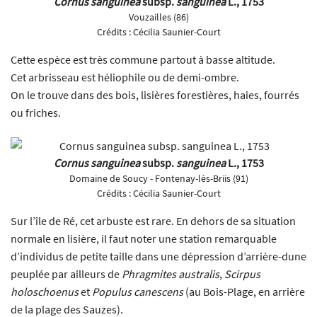
Cornus sanguinea
subsp.
sanguinea
L., 1753
Vouzailles (86)
Crédits :
Cécilia Saunier-Court
Cette espèce est très commune partout à basse altitude.
Cet arbrisseau est héliophile ou de demi-ombre.
On le trouve dans des bois, lisières forestières, haies, fourrés
ou friches.
Cornus sanguinea
subsp.
sanguinea
L., 1753
Domaine de Soucy - Fontenay-lès-Briis (91)
Crédits :
Cécilia Saunier-Court
Sur l’île de Ré, cet arbuste est rare. En dehors de sa situation
normale en lisière, il faut noter une station remarquable
d’individus de petite taille dans une dépression d’arrière-dune
peuplée par ailleurs de
Phragmites australis
,
Scirpus
holoschoenus
et
Populus canescens
(au Bois-Plage, en arrière
de la plage des Sauzes).