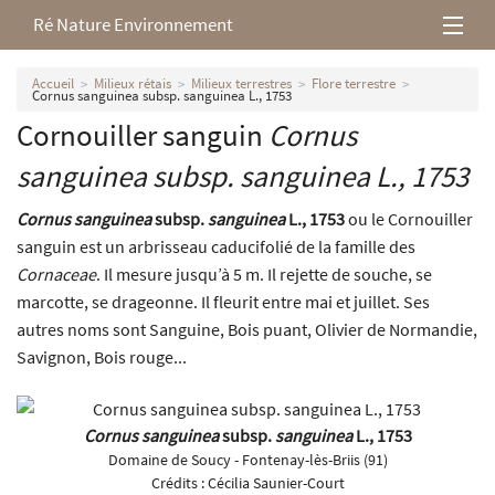
Ré Nature Environnement
L’association
Accueil
Milieux rétais
Milieux terrestres
Flore terrestre
Cornus sanguinea subsp. sanguinea L., 1753
Cornouiller sanguin
Cornus
Milieux rétais
sanguinea
subsp.
sanguinea
L., 1753
Nos parutions
Cornus sanguinea
subsp.
sanguinea
L., 1753
ou le Cornouiller
sanguin est un arbrisseau caducifolié de la famille des
Cornaceae
. Il mesure jusqu’à 5 m. Il rejette de souche, se
marcotte, se drageonne. Il fleurit entre mai et juillet. Ses
autres noms sont Sanguine, Bois puant, Olivier de Normandie,
Savignon, Bois rouge...
Cornus sanguinea
subsp.
sanguinea
L., 1753
Domaine de Soucy - Fontenay-lès-Briis (91)
Crédits :
Cécilia Saunier-Court