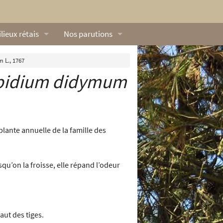
lieux rétais
Nos parutions
exique
Dossiers
 L., 1767
pidium didymum
lerie rétaise
L’Œillet des dunes
ilieux marins
Livres
ation
lieux terrestres
Vidéos naturalistes de Ré Nature Environnem
plante annuelle de la famille des
qu’on la froisse, elle répand l’odeur
aut des tiges.