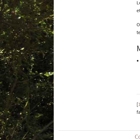
L
e
O
t
[
f
C