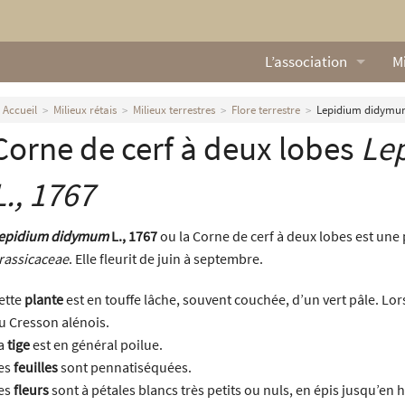
L’association
Mi
Qui sommes nous ?
L
Accueil
Milieux rétais
Milieux terrestres
Flore terrestre
Lepidium didymum
Corne de cerf à deux lobes
Le
Nos missions
Ga
Nos statuts
M
L., 1767
Le Conseil d’Administr
Mi
epidium didymum
L., 1767
ou la Corne de cerf à deux lobes est une 
rassicaceae
. Elle fleurit de juin à septembre.
Nos partenaires
ette
plante
est en touffe lâche, souvent couchée, d’un vert pâle. Lors
Nous contacter
u Cresson alénois.
a
tige
est en général poilue.
Actualités
es
feuilles
sont pennatiséquées.
es
fleurs
sont à pétales blancs très petits ou nuls, en épis jusqu’en h