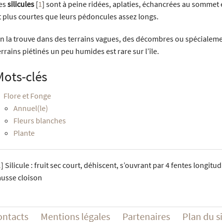
es
silicules
[
1
]
sont à peine ridées, aplaties, échancrées au sommet e
t plus courtes que leurs pédoncules assez longs.
n la trouve dans des terrains vagues, des décombres ou spécialeme
errains piétinés un peu humides est rare sur l’île.
Mots-clés
Flore et Fonge
Annuel(le)
Fleurs blanches
Plante
1
]
Silicule : fruit sec court, déhiscent, s’ouvrant par 4 fentes longit
ausse cloison
ontacts
Mentions légales
Partenaires
Plan du s