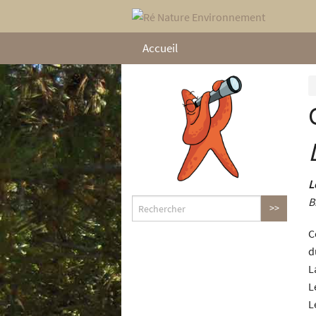
Accueil
L
B
C
d
L
L
L