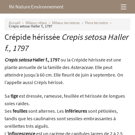
Ré Nature Environnement
L’association
Accueil
Milieux rétais
Milieux terrestres
Flore terrestre
Crepis setosa Haller f., 1797
Crépide hérissée
Crepis setosa
Haller
Milieux rétais
f., 1797
Nos parutions
Crepis setosa
Haller f., 1797
ou la Crépide hérissée est une
plante annuelle de la famille des
Asteraceae
. Elle peut
atteindre jusqu’à 60 cm. Elle fleurit de juin à septembre. On
l’appelle aussi Crépis hérissé.
Sa
tige
est dressée, rameuse, feuillée et hérissée de longues
soies raides.
Ses
feuilles
sont alternes. Les
inférieures
sont pétiolées,
tandis que les caulinaires sont sessiles-embrassantes à
oreillettes très aiguës.
L’
inflorescence
est un racème de capitules larges de 2 à 2,5