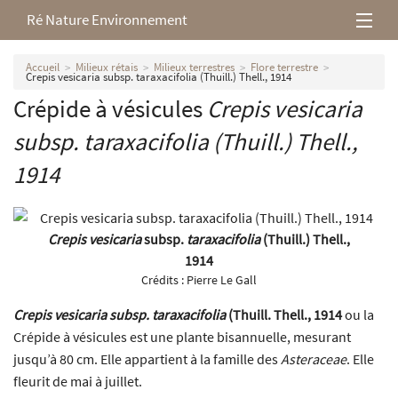
Ré Nature Environnement
L’association
Accueil
Milieux rétais
Milieux terrestres
Flore terrestre
Crepis vesicaria subsp. taraxacifolia (Thuill.) Thell., 1914
Crépide à vésicules
Crepis vesicaria
Milieux rétais
subsp.
taraxacifolia
(Thuill.) Thell.,
Nos parutions
1914
Crepis vesicaria
subsp.
taraxacifolia
(Thuill.) Thell.,
1914
Crédits :
Pierre Le Gall
Crepis vesicaria subsp. taraxacifolia
(Thuill. Thell., 1914
ou la
Crépide à vésicules est une plante bisannuelle, mesurant
jusqu’à 80 cm. Elle appartient à la famille des
Asteraceae
. Elle
fleurit de mai à juillet.