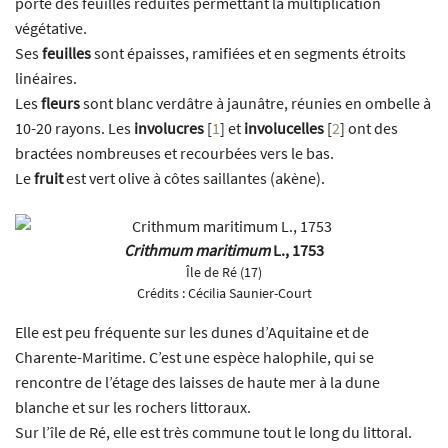
porte des feuilles réduites permettant la multiplication
végétative.
Ses
feuilles
sont épaisses, ramifiées et en segments étroits
linéaires.
Les
fleurs
sont blanc verdâtre à jaunâtre, réunies en ombelle à
10-20 rayons. Les
involucres
[
1
]
et
involucelles
[
2
]
ont des
bractées nombreuses et recourbées vers le bas.
Le
fruit
est vert olive à côtes saillantes (akène).
Crithmum maritimum
L., 1753
Île de Ré (17)
Crédits :
Cécilia Saunier-Court
Elle est peu fréquente sur les dunes d’Aquitaine et de
Charente-Maritime. C’est une espèce halophile, qui se
rencontre de l’étage des laisses de haute mer à la dune
blanche et sur les rochers littoraux.
Sur l’île de Ré, elle est très commune tout le long du littoral.