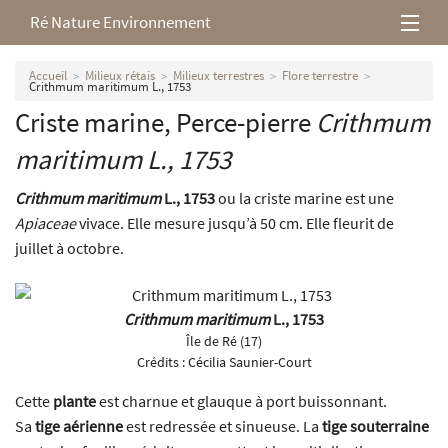
Ré Nature Environnement
L’association
Accueil
Milieux rétais
Milieux terrestres
Flore terrestre
Crithmum maritimum L., 1753
Criste marine, Perce-pierre
Crithmum
Milieux rétais
maritimum
L., 1753
Nos parutions
Crithmum maritimum
L., 1753
ou la criste marine est une
Apiaceae
vivace. Elle mesure jusqu’à 50 cm. Elle fleurit de
juillet à octobre.
Crithmum maritimum
L., 1753
Île de Ré (17)
Crédits :
Cécilia Saunier-Court
Cette
plante
est charnue et glauque à port buissonnant.
Sa
tige aérienne
est redressée et sinueuse. La
tige souterraine