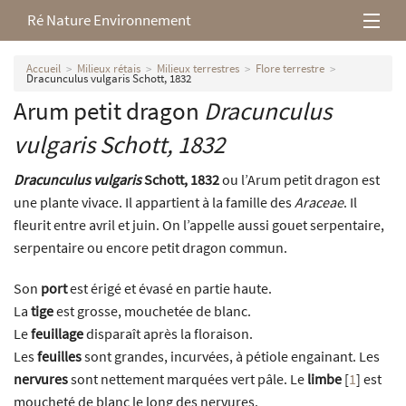
Ré Nature Environnement
L’association
Accueil
Milieux rétais
Milieux terrestres
Flore terrestre
Dracunculus vulgaris Schott, 1832
Arum petit dragon
Dracunculus
Milieux rétais
vulgaris
Schott, 1832
Nos parutions
Dracunculus vulgaris
Schott, 1832
ou l’Arum petit dragon est
une plante vivace. Il appartient à la famille des
Araceae
. Il
fleurit entre avril et juin. On l’appelle aussi gouet serpentaire,
serpentaire ou encore petit dragon commun.
Son
port
est érigé et évasé en partie haute.
La
tige
est grosse, mouchetée de blanc.
Le
feuillage
disparaît après la floraison.
Les
feuilles
sont grandes, incurvées, à pétiole engainant. Les
nervures
sont nettement marquées vert pâle. Le
limbe
[
1
]
est
moucheté de blanc le long des nervures.