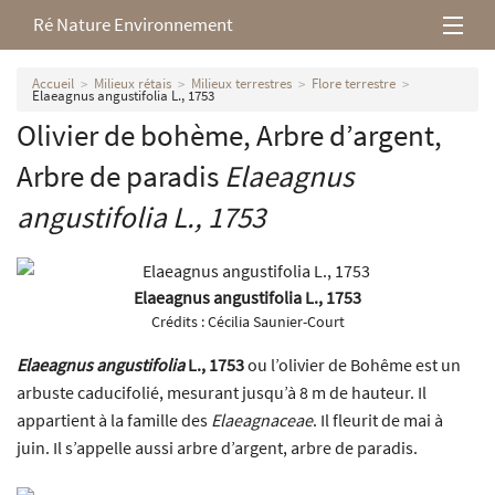
Ré Nature Environnement
L’association
Accueil
Milieux rétais
Milieux terrestres
Flore terrestre
Elaeagnus angustifolia L., 1753
Olivier de bohème, Arbre d’argent,
Milieux rétais
Arbre de paradis
Elaeagnus
Nos parutions
angustifolia
L., 1753
Elaeagnus angustifolia L., 1753
Crédits :
Cécilia Saunier-Court
Elaeagnus angustifolia
L., 1753
ou l’olivier de Bohême est un
arbuste caducifolié, mesurant jusqu’à 8 m de hauteur. Il
appartient à la famille des
Elaeagnaceae
. Il fleurit de mai à
juin. Il s’appelle aussi arbre d’argent, arbre de paradis.