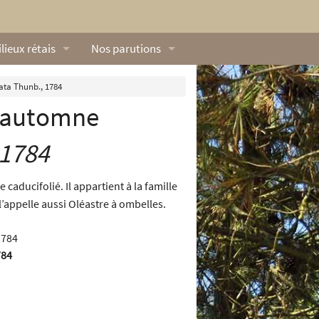
lieux rétais
Nos parutions
exique
Dossiers
ata Thunb., 1784
d’automne
lerie rétaise
L’Œillet des dunes
ilieux marins
Livres
 1784
ation
lieux terrestres
Vidéos naturalistes de Ré Nature Environnem
 caducifolié. Il appartient à la famille
On l’appelle aussi Oléastre à ombelles.
784