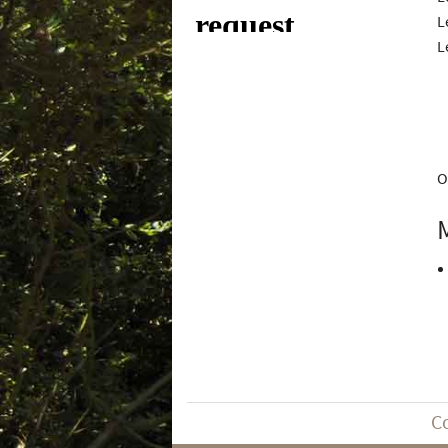
L
L
O
C