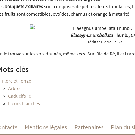
es
bouquets axillaires
sont composés de petites fleurs tubulaires, bl
es
fruits
sont comestibles, ovoïdes, charnus et orange à maturité.
Elaeagnus umbellata
Thunb., 1
Crédits :
Pierre Le Gall
n le trouve sur les sols drainés, même secs. Sur l’île de Ré, il est rare
Mots-clés
Flore et Fonge
Arbre
Caducifolié
Fleurs blanches
ontacts
Mentions légales
Partenaires
Plan du s