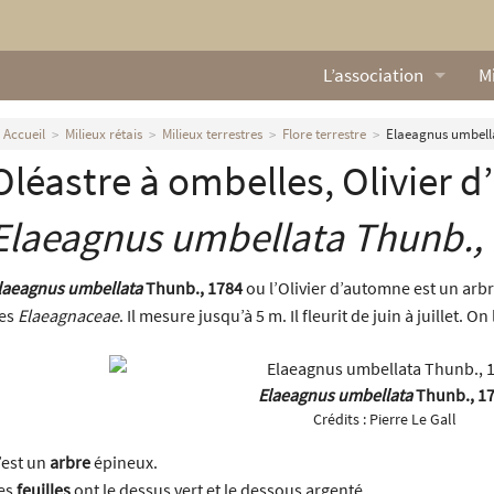
L’association
Mi
Qui sommes nous ?
L
Accueil
Milieux rétais
Milieux terrestres
Flore terrestre
Elaeagnus umbell
Oléastre à ombelles, Olivier 
Nos missions
Ga
Nos statuts
M
Elaeagnus umbellata
Thunb.,
Le Conseil d’Administr
Mi
laeagnus umbellata
Thunb., 1784
ou l’Olivier d’automne est un arbre
es
Elaeagnaceae
. Il mesure jusqu’à 5 m. Il fleurit de juin à juillet. 
Nos partenaires
Nous contacter
Elaeagnus umbellata
Thunb., 1
Crédits :
Pierre Le Gall
Actualités
’est un
arbre
épineux.
es
feuilles
ont le dessus vert et le dessous argenté.