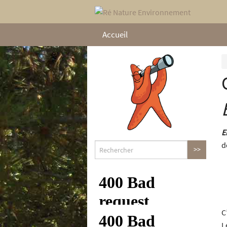
Accueil
E
d
C
L