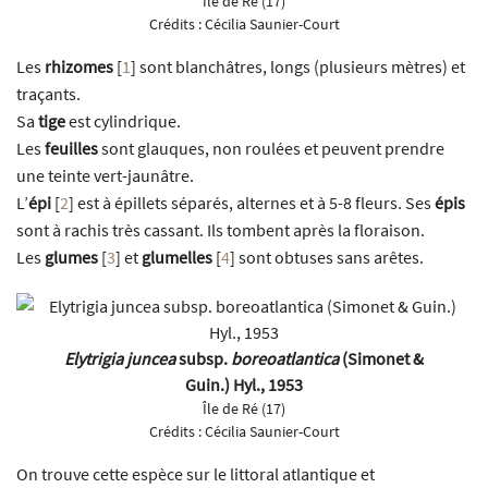
Île de Ré (17)
Crédits :
Cécilia Saunier-Court
Les
rhizomes
[
1
]
sont blanchâtres, longs (plusieurs mètres) et
traçants.
Sa
tige
est cylindrique.
Les
feuilles
sont glauques, non roulées et peuvent prendre
une teinte vert-jaunâtre.
L’
épi
[
2
]
est à épillets séparés, alternes et à 5-8 fleurs. Ses
épis
sont à rachis très cassant. Ils tombent après la floraison.
Les
glumes
[
3
]
et
glumelles
[
4
]
sont obtuses sans arêtes.
Elytrigia juncea
subsp.
boreoatlantica
(Simonet &
Guin.) Hyl., 1953
Île de Ré (17)
Crédits :
Cécilia Saunier-Court
On trouve cette espèce sur le littoral atlantique et