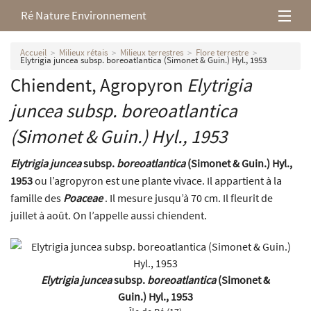
Ré Nature Environnement
L’association
Accueil
Milieux rétais
Milieux terrestres
Flore terrestre
Elytrigia juncea subsp. boreoatlantica (Simonet & Guin.) Hyl., 1953
Chiendent, Agropyron
Elytrigia
Milieux rétais
juncea
subsp.
boreoatlantica
Nos parutions
(Simonet & Guin.) Hyl., 1953
Elytrigia juncea
subsp.
boreoatlantica
(Simonet & Guin.) Hyl.,
1953
ou l’agropyron est une plante vivace. Il appartient à la
famille des
Poaceae
. Il mesure jusqu’à 70 cm. Il fleurit de
juillet à août. On l’appelle aussi chiendent.
Elytrigia juncea
subsp.
boreoatlantica
(Simonet &
Guin.) Hyl., 1953