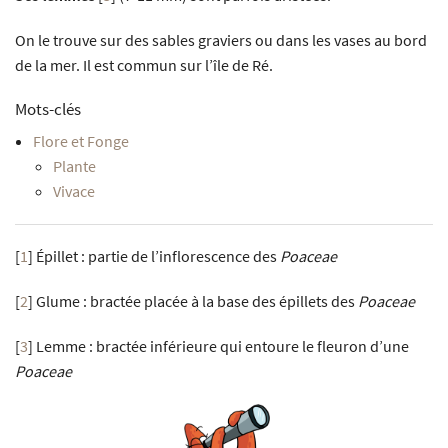
On le trouve sur des sables graviers ou dans les vases au bord
de la mer. Il est commun sur l’île de Ré.
Mots-clés
Flore et Fonge
Plante
Vivace
[
1
]
Épillet : partie de l’inflorescence des
Poaceae
[
2
]
Glume : bractée placée à la base des épillets des
Poaceae
[
3
]
Lemme : bractée inférieure qui entoure le fleuron d’une
Poaceae