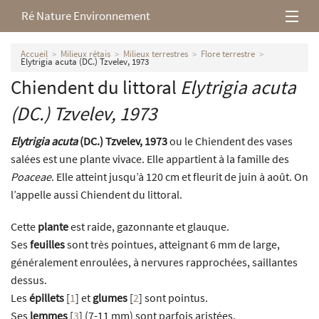
Ré Nature Environnement
L’association
Accueil
Milieux rétais
Milieux terrestres
Flore terrestre
Elytrigia acuta (DC.) Tzvelev, 1973
Chiendent du littoral
Elytrigia acuta
Milieux rétais
(DC.) Tzvelev, 1973
Nos parutions
Elytrigia acuta
(DC.) Tzvelev, 1973
ou le Chiendent des vases
salées est une plante vivace. Elle appartient à la famille des
Poaceae
. Elle atteint jusqu’à 120 cm et fleurit de juin à août. On
l’appelle aussi Chiendent du littoral.
Cette
plante
est raide, gazonnante et glauque.
Ses
feuilles
sont très pointues, atteignant 6 mm de large,
généralement enroulées, à nervures rapprochées, saillantes
dessus.
Les
épillets
[
1
]
et
glumes
[
2
]
sont pointus.
Ses
lemmes
[
3
]
(7-11 mm) sont parfois aristées.