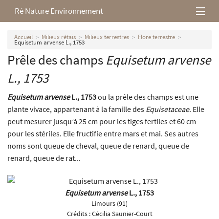
Ré Nature Environnement
L’association
Accueil
Milieux rétais
Milieux terrestres
Flore terrestre
Equisetum arvense L., 1753
Prêle des champs
Equisetum arvense
Milieux rétais
L., 1753
Nos parutions
Equisetum arvense
L., 1753
ou la prêle des champs est une
plante vivace, appartenant à la famille des
Equisetaceae
. Elle
peut mesurer jusqu’à 25 cm pour les tiges fertiles et 60 cm
pour les stériles. Elle fructifie entre mars et mai. Ses autres
noms sont queue de cheval, queue de renard, queue de
renard, queue de rat...
Equisetum arvense
L., 1753
Limours (91)
Crédits :
Cécilia Saunier-Court