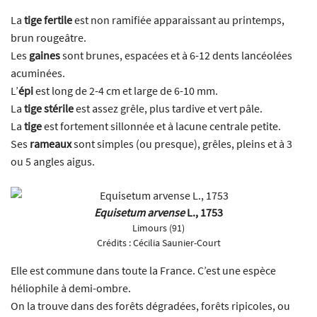
La
tige fertile
est non ramifiée apparaissant au printemps,
brun rougeâtre.
Les
gaines
sont brunes, espacées et à 6-12 dents lancéolées
acuminées.
L’
épi
est long de 2-4 cm et large de 6-10 mm.
La
tige stérile
est assez grêle, plus tardive et vert pâle.
La
tige
est fortement sillonnée et à lacune centrale petite.
Ses
rameaux
sont simples (ou presque), grêles, pleins et à 3
ou 5 angles aigus.
Equisetum arvense
L., 1753
Limours (91)
Crédits :
Cécilia Saunier-Court
Elle est commune dans toute la France. C’est une espèce
héliophile à demi-ombre.
On la trouve dans des forêts dégradées, forêts ripicoles, ou