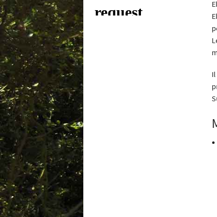
E
E
p
L
m
I
p
S