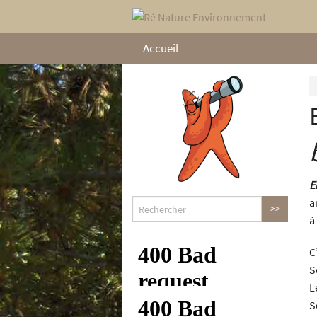
Accueil
E
a
à
C
S
L
S