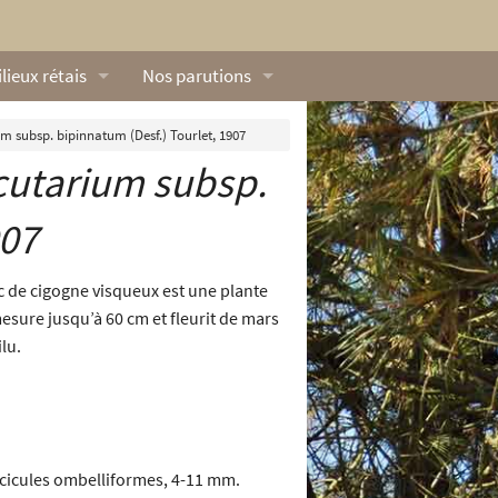
lieux rétais
Nos parutions
exique
Dossiers
m subsp. bipinnatum (Desf.) Tourlet, 1907
cutarium
subsp.
lerie rétaise
L’Œillet des dunes
ilieux marins
Livres
907
ation
lieux terrestres
Vidéos naturalistes de Ré Nature Environnem
c de cigogne visqueux est une plante
 mesure jusqu’à 60 cm et fleurit de mars
lu.
scicules ombelliformes, 4-11 mm.