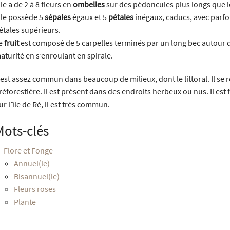
lle a de 2 à 8 fleurs en
ombelles
sur des pédoncules plus longs que le
lle possède 5
sépales
égaux et 5
pétales
inégaux, caducs, avec parfoi
étales supérieurs.
e
fruit
est composé de 5 carpelles terminés par un long bec autour d
aturité en s’enroulant en spirale.
l est assez commun dans beaucoup de milieux, dont le littoral. Il se 
réforestière. Il est présent dans des endroits herbeux ou nus. Il est 
ur l’île de Ré, il est très commun.
Mots-clés
Flore et Fonge
Annuel(le)
Bisannuel(le)
Fleurs roses
Plante