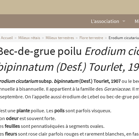
L’association
Mi
Qui sommes nous ?
L
Accueil
Milieux rétais
Milieux terrestres
Flore terrestre
Erodium cicutariu
Bec-de-grue poilu
Erodium ci
Nos missions
Ga
Nos statuts
M
bipinnatum
(Desf.) Tourlet, 1
Le Conseil d’Administr
Mi
rodium cicutarium
subsp.
bipinnatum
(Desf.) Tourlet, 1907
ou le be
nnuelle à bisannuelle. Il appartient à la famille des
Geraniaceae
. Il
Nos partenaires
 septembre. On l’appelle aussi érodium de Lebel ou bec-de-grue poi
Nous contacter
’est une
plante
poilue. Les
poils
sont parfois visqueux.
on
odeur
est souvent forte.
Actualités
es
feuilles
sont pennatiséquées à segments ovales.
es
fleurs
sont rose clair parfois rouges et rarement blanches, en fa