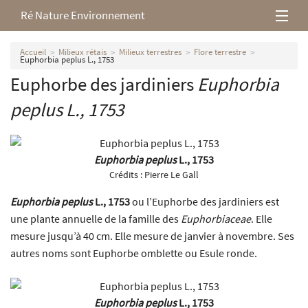
Ré Nature Environnement
L’association
Accueil
Milieux rétais
Milieux terrestres
Flore terrestre
Euphorbia peplus L., 1753
Euphorbe des jardiniers
Euphorbia
Milieux rétais
peplus
L., 1753
Nos parutions
Euphorbia peplus
L., 1753
Crédits :
Pierre Le Gall
Euphorbia peplus
L., 1753
ou l’Euphorbe des jardiniers est
une plante annuelle de la famille des
Euphorbiaceae
. Elle
mesure jusqu’à 40 cm. Elle mesure de janvier à novembre. Ses
autres noms sont Euphorbe omblette ou Esule ronde.
Euphorbia peplus
L., 1753