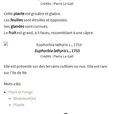
Crédits :
Pierre Le Gall
Cette
plante
est grisâtre et glabre.
Les
feuilles
sont étroites et opposées.
Ses
glandes
sont cornues.
Le
fruit
est grand, à 3 faces, ressemblant à une câpre.
Euphorbia lathyris
L., 1753
Crédits :
Pierre Le Gall
Elle est présente sur des terrains cultivés ou nus. Elle est rare
sur l’île de Ré.
Mots-clés
Flore et Fonge
Bisannuel(le)
Plante