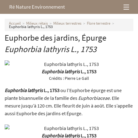
Ré Nature Environnement
L’association
Accueil
Milieux rétais
Milieux terrestres
Flore terrestre
Euphorbia lathyris L., 1753
Euphorbe des jardins, Épurge
Milieux rétais
Euphorbia lathyris
L., 1753
Nos parutions
Euphorbia lathyris
L., 1753
Crédits :
Pierre Le Gall
Euphorbia lathyris
L., 1753
ou l’Euphorbe épurge est une
plante bisannuelle de la famille des
Euphorbiaceae
. Elle
mesure jusqu’à 120 cm. Elle fleurit de juin à août. Elle s’appelle
aussi Euphorbe des jardins et Épurge.
Euphorbia lathyris
L., 1753