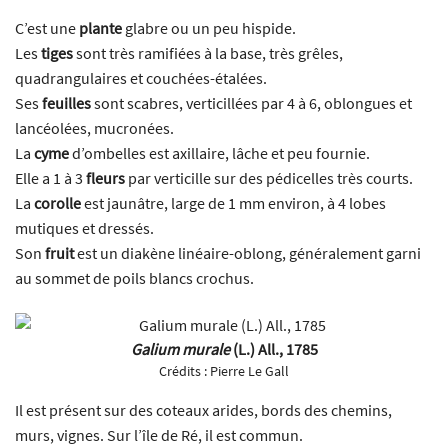
C’est une
plante
glabre ou un peu hispide.
Les
tiges
sont très ramifiées à la base, très grêles,
quadrangulaires et couchées-étalées.
Ses
feuilles
sont scabres, verticillées par 4 à 6, oblongues et
lancéolées, mucronées.
La
cyme
d’ombelles est axillaire, lâche et peu fournie.
Elle a 1 à 3
fleurs
par verticille sur des pédicelles très courts.
La
corolle
est jaunâtre, large de 1 mm environ, à 4 lobes
mutiques et dressés.
Son
fruit
est un diakène linéaire-oblong, généralement garni
au sommet de poils blancs crochus.
Galium murale
(L.) All., 1785
Crédits :
Pierre Le Gall
Il est présent sur des coteaux arides, bords des chemins,
murs, vignes. Sur l’île de Ré, il est commun.