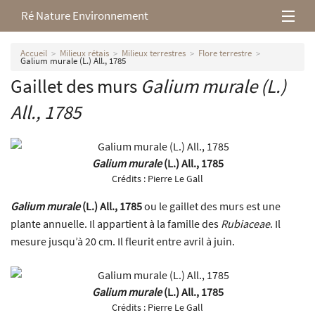
Ré Nature Environnement
L’association
Accueil
Milieux rétais
Milieux terrestres
Flore terrestre
Galium murale (L.) All., 1785
Gaillet des murs
Galium murale
(L.)
Milieux rétais
All., 1785
Nos parutions
Galium murale
(L.) All., 1785
Crédits :
Pierre Le Gall
Galium murale
(L.) All., 1785
ou le gaillet des murs est une
plante annuelle. Il appartient à la famille des
Rubiaceae
. Il
mesure jusqu’à 20 cm. Il fleurit entre avril à juin.
Galium murale
(L.) All., 1785
Crédits :
Pierre Le Gall