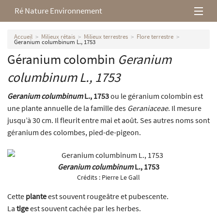
Ré Nature Environnement
L’association
Accueil
Milieux rétais
Milieux terrestres
Flore terrestre
Geranium columbinum L., 1753
Géranium colombin
Geranium
Milieux rétais
columbinum
L., 1753
Nos parutions
Geranium columbinum
L., 1753
ou le géranium colombin est
une plante annuelle de la famille des
Geraniaceae
. Il mesure
jusqu’à 30 cm. Il fleurit entre mai et août. Ses autres noms sont
géranium des colombes, pied-de-pigeon.
Geranium columbinum
L., 1753
Crédits :
Pierre Le Gall
Cette
plante
est souvent rougeâtre et pubescente.
La
tige
est souvent cachée par les herbes.