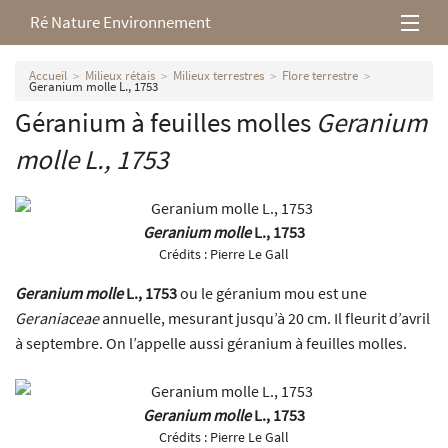
Ré Nature Environnement
L’association
Accueil
Milieux rétais
Milieux terrestres
Flore terrestre
Geranium molle L., 1753
Géranium à feuilles molles
Geranium
Milieux rétais
molle
L., 1753
Nos parutions
Geranium molle
L., 1753
Crédits :
Pierre Le Gall
Geranium molle
L., 1753
ou le géranium mou est une
Geraniaceae
annuelle, mesurant jusqu’à 20 cm. Il fleurit d’avril
à septembre. On l’appelle aussi géranium à feuilles molles.
Geranium molle
L., 1753
Crédits :
Pierre Le Gall