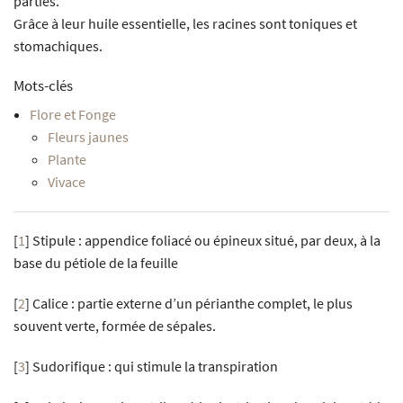
parties.
Grâce à leur huile essentielle, les racines sont toniques et
stomachiques.
Mots-clés
Flore et Fonge
Fleurs jaunes
Plante
Vivace
[
1
]
Stipule : appendice foliacé ou épineux situé, par deux, à la
base du pétiole de la feuille
[
2
]
Calice : partie externe d’un périanthe complet, le plus
souvent verte, formée de sépales.
[
3
]
Sudorifique : qui stimule la transpiration