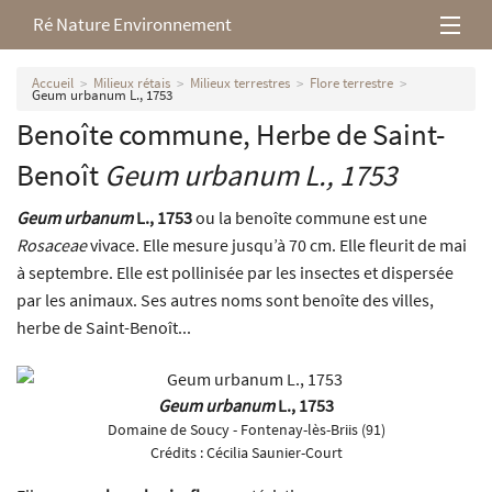
Ré Nature Environnement
L’association
Accueil
Milieux rétais
Milieux terrestres
Flore terrestre
Geum urbanum L., 1753
Benoîte commune, Herbe de Saint-
Milieux rétais
Benoît
Geum urbanum
L., 1753
Nos parutions
Geum urbanum
L., 1753
ou la benoîte commune est une
Rosaceae
vivace. Elle mesure jusqu’à 70 cm. Elle fleurit de mai
à septembre. Elle est pollinisée par les insectes et dispersée
par les animaux. Ses autres noms sont benoîte des villes,
herbe de Saint-Benoît...
Geum urbanum
L., 1753
Domaine de Soucy - Fontenay-lès-Briis (91)
Crédits :
Cécilia Saunier-Court