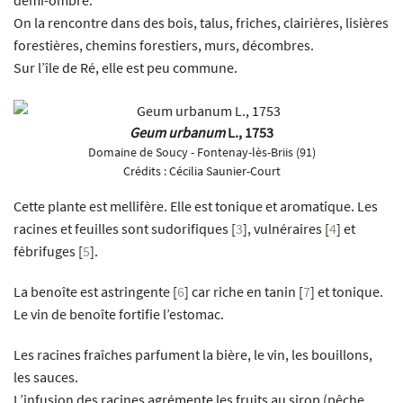
demi-ombre.
On la rencontre dans des bois, talus, friches, clairières, lisières
forestières, chemins forestiers, murs, décombres.
Sur l’île de Ré, elle est peu commune.
Geum urbanum
L., 1753
Domaine de Soucy - Fontenay-lès-Briis (91)
Crédits :
Cécilia Saunier-Court
Cette plante est mellifère. Elle est tonique et aromatique. Les
racines et feuilles sont sudorifiques
[
3
]
, vulnéraires
[
4
]
et
fébrifuges
[
5
]
.
La benoîte est astringente
[
6
]
car riche en tanin
[
7
]
et tonique.
Le vin de benoîte fortifie l’estomac.
Les racines fraîches parfument la bière, le vin, les bouillons,
les sauces.
L’infusion des racines agrémente les fruits au sirop (pêche,