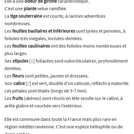
Elle a une
odeur de girofle
caractéristique.
C’est une
plante
velue ramifiée.
La
tige souterraine
est courte, à racines adventices
nombreuses.
Les
feuilles basilaires et inférieures
sont lyrées et pennées, à
folioles très inégales, incisées-dentées.
Les
feuilles caulinaires
ont des folioles moins nombreuses et
plus larges.
Ses
stipules
[
1
]
foliacées sont suborbiculaires, profondément
dentées.
Les
fleurs
sont petites, jaunes et dressées.
Son
calice
[
2
]
est vert, doublé d’un calicule, réfléchi à maturité.
Les pétales sont étalés (longs de 3-7 mm).
Les
fruits
(akènes) sont réunis en tête sessile sur le calice, à
arête glabre et courbée vers l’extérieur.
Elle est commune dans toute la France mais plus rare en
région méditerranéenne. C’est une espèce héliophile ou de