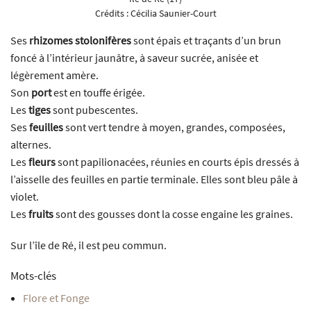
Crédits :
Cécilia Saunier-Court
Ses
rhizomes stolonifères
sont épais et traçants d’un brun
foncé à l’intérieur jaunâtre, à saveur sucrée, anisée et
légèrement amère.
Son
port
est en touffe érigée.
Les
tiges
sont pubescentes.
Ses
feuilles
sont vert tendre à moyen, grandes, composées,
alternes.
Les
fleurs
sont papilionacées, réunies en courts épis dressés à
l’aisselle des feuilles en partie terminale. Elles sont bleu pâle à
violet.
Les
fruits
sont des gousses dont la cosse engaine les graines.
Sur l’île de Ré, il est peu commun.
Mots-clés
Flore et Fonge