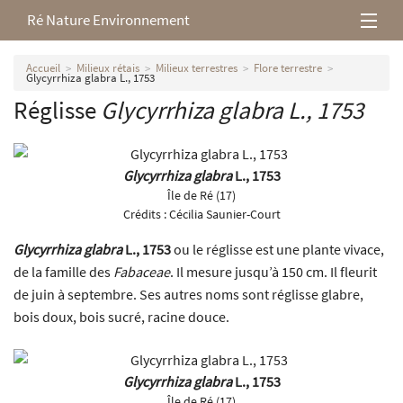
Ré Nature Environnement
L’association
Accueil
Milieux rétais
Milieux terrestres
Flore terrestre
Glycyrrhiza glabra L., 1753
Réglisse
Glycyrrhiza glabra
L., 1753
Milieux rétais
Nos parutions
Glycyrrhiza glabra
L., 1753
Île de Ré (17)
Crédits :
Cécilia Saunier-Court
Glycyrrhiza glabra
L., 1753
ou le réglisse est une plante vivace,
de la famille des
Fabaceae
. Il mesure jusqu’à 150 cm. Il fleurit
de juin à septembre. Ses autres noms sont réglisse glabre,
bois doux, bois sucré, racine douce.
Glycyrrhiza glabra
L., 1753
Île de Ré (17)