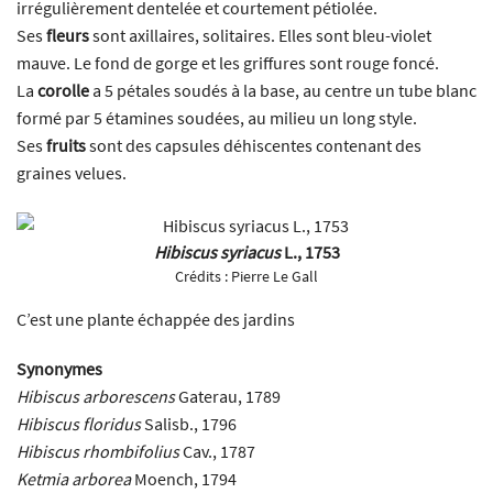
irrégulièrement dentelée et courtement pétiolée.
Ses
fleurs
sont axillaires, solitaires. Elles sont bleu-violet
mauve. Le fond de gorge et les griffures sont rouge foncé.
La
corolle
a 5 pétales soudés à la base, au centre un tube blanc
formé par 5 étamines soudées, au milieu un long style.
Ses
fruits
sont des capsules déhiscentes contenant des
graines velues.
Hibiscus syriacus
L., 1753
Crédits :
Pierre Le Gall
C’est une plante échappée des jardins
Synonymes
Hibiscus arborescens
Gaterau, 1789
Hibiscus floridus
Salisb., 1796
Hibiscus rhombifolius
Cav., 1787
Ketmia arborea
Moench, 1794