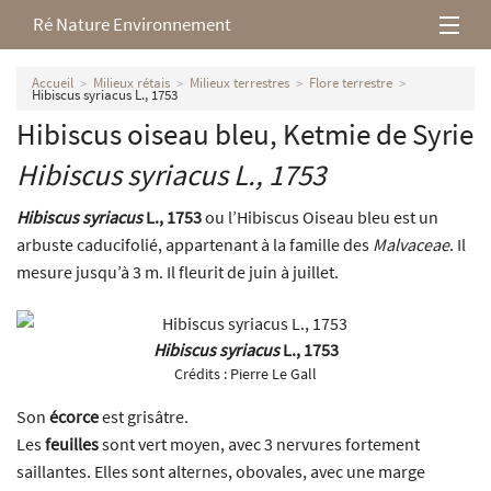
Ré Nature Environnement
L’association
Accueil
Milieux rétais
Milieux terrestres
Flore terrestre
Hibiscus syriacus L., 1753
Hibiscus oiseau bleu, Ketmie de Syrie
Milieux rétais
Hibiscus syriacus
L., 1753
Nos parutions
Hibiscus syriacus
L., 1753
ou l’Hibiscus Oiseau bleu est un
arbuste caducifolié, appartenant à la famille des
Malvaceae
. Il
mesure jusqu’à 3 m. Il fleurit de juin à juillet.
Hibiscus syriacus
L., 1753
Crédits :
Pierre Le Gall
Son
écorce
est grisâtre.
Les
feuilles
sont vert moyen, avec 3 nervures fortement
saillantes. Elles sont alternes, obovales, avec une marge