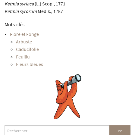
Ketmia syriaca
(L.) Scop., 1771
Ketmia syrorum
Medik., 1787
Mots-clés
Flore et Fonge
Arbuste
Caducifolié
Feuillu
Fleurs bleues