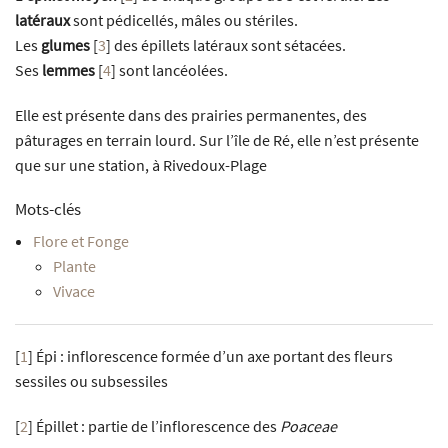
latéraux
sont pédicellés, mâles ou stériles.
Les
glumes
[
3
]
des épillets latéraux sont sétacées.
Ses
lemmes
[
4
]
sont lancéolées.
Elle est présente dans des prairies permanentes, des
pâturages en terrain lourd. Sur l’île de Ré, elle n’est présente
que sur une station, à Rivedoux-Plage
Mots-clés
Flore et Fonge
Plante
Vivace
[
1
]
Épi : inflorescence formée d’un axe portant des fleurs
sessiles ou subsessiles
[
2
]
Épillet : partie de l’inflorescence des
Poaceae