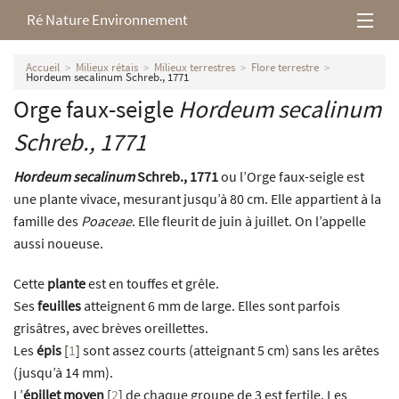
Ré Nature Environnement
L’association
Accueil
Milieux rétais
Milieux terrestres
Flore terrestre
Hordeum secalinum Schreb., 1771
Orge faux-seigle
Hordeum secalinum
Milieux rétais
Schreb., 1771
Nos parutions
Hordeum secalinum
Schreb., 1771
ou l’Orge faux-seigle est
une plante vivace, mesurant jusqu’à 80 cm. Elle appartient à la
famille des
Poaceae
. Elle fleurit de juin à juillet. On l’appelle
aussi noueuse.
Cette
plante
est en touffes et grêle.
Ses
feuilles
atteignent 6 mm de large. Elles sont parfois
grisâtres, avec brèves oreillettes.
Les
épis
[
1
]
sont assez courts (atteignant 5 cm) sans les arêtes
(jusqu’à 14 mm).
L’
épillet moyen
[
2
]
de chaque groupe de 3 est fertile. Les