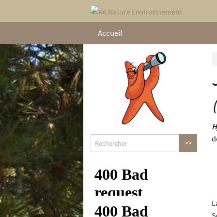
Accueil
H
d
L
S