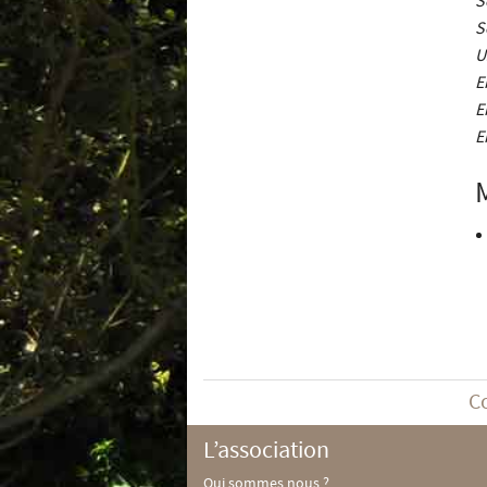
S
U
E
E
E
C
L’association
Qui sommes nous ?