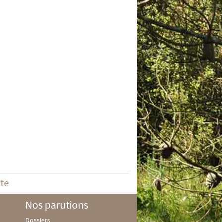
ite
Nos parutions
Dossiers