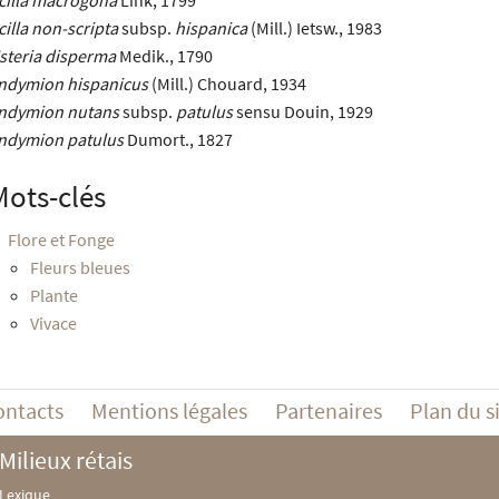
cilla non-scripta
subsp.
hispanica
(Mill.) Ietsw., 1983
steria disperma
Medik., 1790
ndymion hispanicus
(Mill.) Chouard, 1934
ndymion nutans
subsp.
patulus
sensu Douin, 1929
ndymion patulus
Dumort., 1827
Mots-clés
Flore et Fonge
Fleurs bleues
Plante
Vivace
ontacts
Mentions légales
Partenaires
Plan du s
Milieux rétais
Lexique