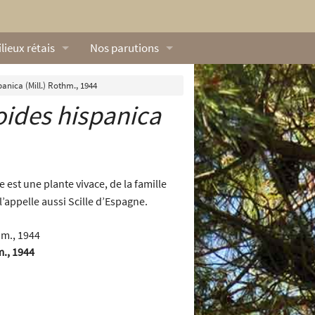
lieux rétais
Nos parutions
exique
Dossiers
anica (Mill.) Rothm., 1944
ides hispanica
lerie rétaise
L’Œillet des dunes
ilieux marins
Livres
ation
lieux terrestres
Vidéos naturalistes de Ré Nature Environnem
 est une plante vivace, de la famille
 l’appelle aussi Scille d’Espagne.
m., 1944