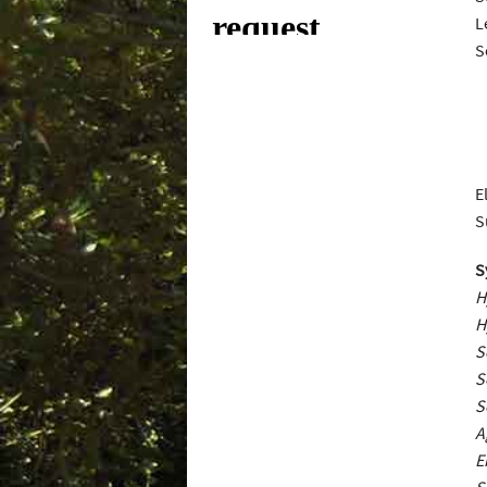
L
S
E
S
S
H
H
S
S
S
A
E
S