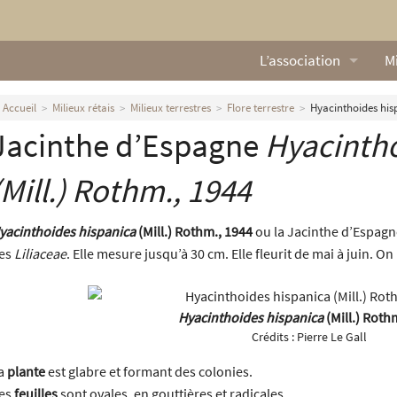
L’association
Mi
Qui sommes nous ?
L
Accueil
Milieux rétais
Milieux terrestres
Flore terrestre
Hyacinthoides hisp
Jacinthe d’Espagne
Hyacintho
Nos missions
Ga
Nos statuts
M
(Mill.) Rothm., 1944
Le Conseil d’Administr
Mi
yacinthoides hispanica
(Mill.) Rothm., 1944
ou la Jacinthe d’Espagne
es
Liliaceae
. Elle mesure jusqu’à 30 cm. Elle fleurit de mai à juin. On
Nos partenaires
Nous contacter
Hyacinthoides hispanica
(Mill.) Roth
Crédits :
Pierre Le Gall
Actualités
a
plante
est glabre et formant des colonies.
es
feuilles
sont ovales, en gouttières et radicales.