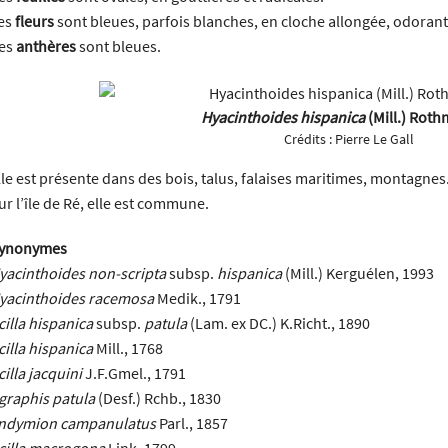
es
fleurs
sont bleues, parfois blanches, en cloche allongée, odorante
es
anthères
sont bleues.
Hyacinthoides hispanica
(Mill.) Roth
Crédits :
Pierre Le Gall
lle est présente dans des bois, talus, falaises maritimes, montagnes
ur l’île de Ré, elle est commune.
ynonymes
yacinthoides non-scripta
subsp.
hispanica
(Mill.) Kerguélen, 1993
yacinthoides racemosa
Medik., 1791
cilla hispanica
subsp.
patula
(Lam. ex DC.) K.Richt., 1890
cilla hispanica
Mill., 1768
cilla jacquini
J.F.Gmel., 1791
graphis patula
(Desf.) Rchb., 1830
ndymion campanulatus
Parl., 1857
cilla macrogona
Link, 1799