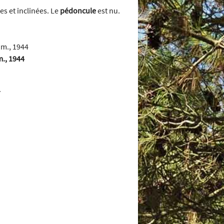
s et inclinées. Le
pédoncule
est nu.
m., 1944
.