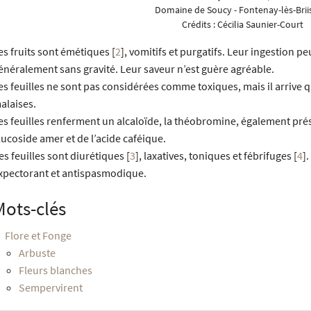
Domaine de Soucy - Fontenay-lès-Briis
Crédits :
Cécilia Saunier-Court
es fruits sont émétiques
[
2
]
, vomitifs et purgatifs. Leur ingestion 
énéralement sans gravité. Leur saveur n’est guère agréable.
es feuilles ne sont pas considérées comme toxiques, mais il arrive
alaises.
es feuilles renferment un alcaloïde, la théobromine, également pré
lucoside amer et de l’acide caféique.
es feuilles sont diurétiques
[
3
]
, laxatives, toniques et fébrifuges
[
4
]
.
xpectorant et antispasmodique.
Mots-clés
Flore et Fonge
Arbuste
Fleurs blanches
Sempervirent