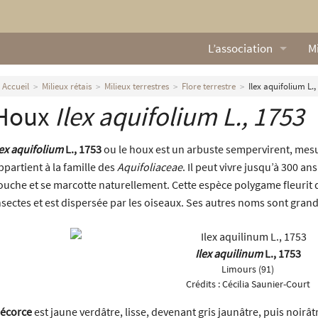
L’association
Mi
Qui sommes nous ?
L
Accueil
Milieux rétais
Milieux terrestres
Flore terrestre
Ilex aquifolium L.,
Houx
Ilex aquifolium
L., 1753
Nos missions
Ga
Nos statuts
M
lex aquifolium
L., 1753
ou le houx est un arbuste sempervirent, mesur
ppartient à la famille des
Aquifoliaceae
. Il peut vivre jusqu’à 300 ans
Le Conseil d’Administr
Mi
ouche et se marcotte naturellement. Cette espèce polygame fleurit de 
nsectes et est dispersée par les oiseaux. Ses autres noms sont grand
Nos partenaires
Nous contacter
Ilex aquilinum
L., 1753
Limours (91)
Actualités
Crédits :
Cécilia Saunier-Court
écorce
est jaune verdâtre, lisse, devenant gris jaunâtre, puis noirâ