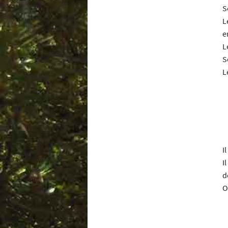
S
L
e
L
S
L
I
I
d
O