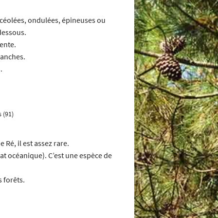
ancéolées, ondulées, épineuses ou
 dessous.
dente.
lanches.
.
 (91)
 Ré, il est assez rare.
at océanique). C’est une espèce de
 forêts.