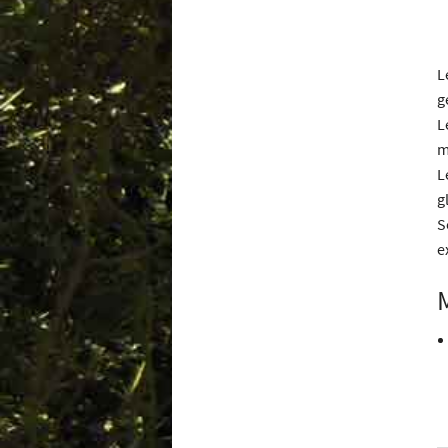
L
g
L
m
L
g
S
e