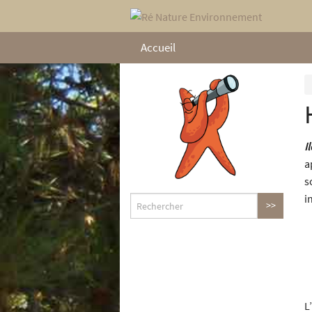
Accueil
I
a
s
i
L’