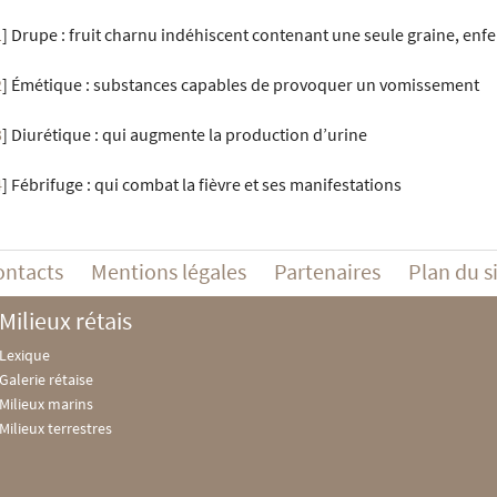
1
]
Drupe : fruit charnu indéhiscent contenant une seule graine, en
2
]
Émétique : substances capables de provoquer un vomissement
3
]
Diurétique : qui augmente la production d’urine
4
]
Fébrifuge : qui combat la fièvre et ses manifestations
ontacts
Mentions légales
Partenaires
Plan du s
Milieux rétais
Lexique
Galerie rétaise
Milieux marins
Milieux terrestres