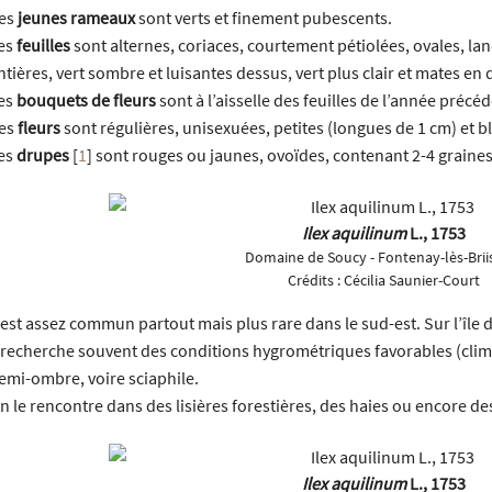
es
jeunes rameaux
sont verts et finement pubescents.
es
feuilles
sont alternes, coriaces, courtement pétiolées, ovales, l
ntières, vert sombre et luisantes dessus, vert plus clair et mates en
es
bouquets de fleurs
sont à l’aisselle des feuilles de l’année précé
es
fleurs
sont régulières, unisexuées, petites (longues de 1 cm) et b
es
drupes
[
1
]
sont rouges ou jaunes, ovoïdes, contenant 2-4 graines
Ilex aquilinum
L., 1753
Domaine de Soucy - Fontenay-lès-Briis
Crédits :
Cécilia Saunier-Court
l est assez commun partout mais plus rare dans le sud-est. Sur l’île de
l recherche souvent des conditions hygrométriques favorables (clim
emi-ombre, voire sciaphile.
n le rencontre dans des lisières forestières, des haies ou encore des
Ilex aquilinum
L., 1753