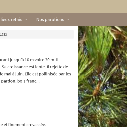
lieux rétais
Nos parutions
exique
Dossiers
 1753
lerie rétaise
L’Œillet des dunes
ilieux marins
Livres
ant jusqu’à 10 m voire 20 m. Il
. Sa croissance est lente. Il rejette de
ation
lieux terrestres
Vidéos naturalistes de Ré Nature Environnem
mai à juin. Elle est pollinisée par les
 pardon, bois franc...
tre et finement crevassée.