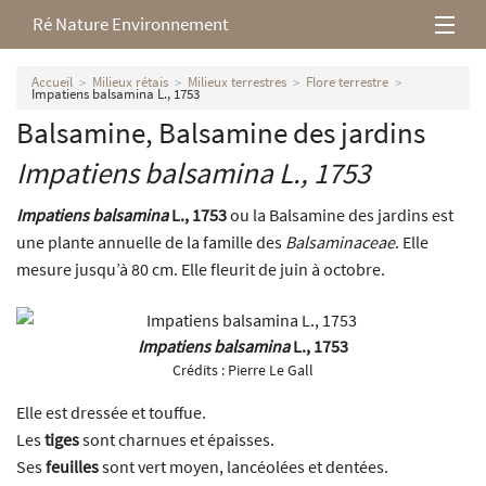
Ré Nature Environnement
L’association
Accueil
Milieux rétais
Milieux terrestres
Flore terrestre
Impatiens balsamina L., 1753
Balsamine, Balsamine des jardins
Milieux rétais
Impatiens balsamina
L., 1753
Nos parutions
Impatiens balsamina
L., 1753
ou la Balsamine des jardins est
une plante annuelle de la famille des
Balsaminaceae
. Elle
mesure jusqu’à 80 cm. Elle fleurit de juin à octobre.
Impatiens balsamina
L., 1753
Crédits :
Pierre Le Gall
Elle est dressée et touffue.
Les
tiges
sont charnues et épaisses.
Ses
feuilles
sont vert moyen, lancéolées et dentées.