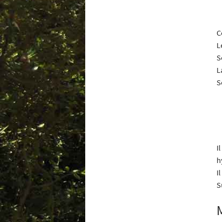
C
L
S
L
S
I
h
I
S