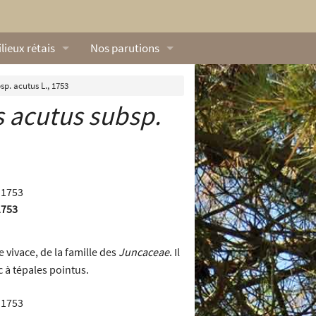
lieux rétais
Nos parutions
exique
Dossiers
p. acutus L., 1753
 acutus
subsp.
lerie rétaise
L’Œillet des dunes
ilieux marins
Livres
ation
lieux terrestres
Vidéos naturalistes de Ré Nature Environnem
1753
 vivace, de la famille des
Juncaceae
. Il
nc à tépales pointus.