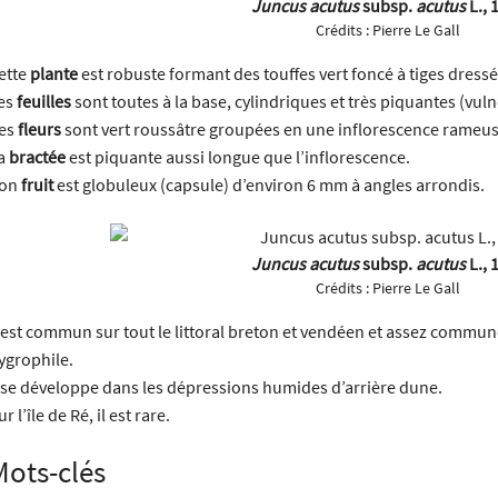
Juncus acutus
subsp.
acutus
L., 
Crédits :
Pierre Le Gall
ette
plante
est robuste formant des touffes vert foncé à tiges dressé
es
feuilles
sont toutes à la base, cylindriques et très piquantes (vulné
es
fleurs
sont vert roussâtre groupées en une inflorescence rameu
a
bractée
est piquante aussi longue que l’inflorescence.
on
fruit
est globuleux (capsule) d’environ 6 mm à angles arrondis.
Juncus acutus
subsp.
acutus
L., 
Crédits :
Pierre Le Gall
l est commun sur tout le littoral breton et vendéen et assez commun
ygrophile.
l se développe dans les dépressions humides d’arrière dune.
ur l’île de Ré, il est rare.
Mots-clés