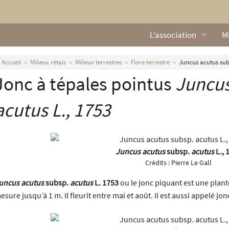
L’association
Mi
Qui sommes nous ?
L
Accueil
Milieux rétais
Milieux terrestres
Flore terrestre
Juncus acutus subs
Jonc à tépales pointus
Juncus
Nos missions
Ga
Nos statuts
M
acutus
L., 1753
Le Conseil d’Administr
Mi
Nos partenaires
Juncus acutus
subsp.
acutus
L., 
Crédits :
Pierre Le Gall
Nous contacter
uncus acutus
subsp.
acutus
L. 1753
ou le jonc piquant est une plante
esure jusqu’à 1 m. Il fleurit entre mai et août. Il est aussi appelé jo
Actualités