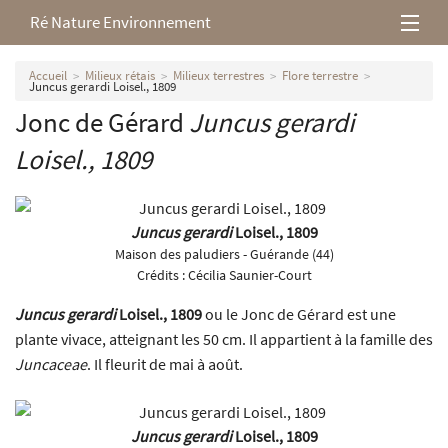
Ré Nature Environnement
L’association
Accueil
Milieux rétais
Milieux terrestres
Flore terrestre
Juncus gerardi Loisel., 1809
Jonc de Gérard
Juncus gerardi
Milieux rétais
Loisel., 1809
Nos parutions
Juncus gerardi
Loisel., 1809
Maison des paludiers - Guérande (44)
Crédits :
Cécilia Saunier-Court
Juncus gerardi
Loisel., 1809
ou le Jonc de Gérard est une
plante vivace, atteignant les 50 cm. Il appartient à la famille des
Juncaceae
. Il fleurit de mai à août.
Juncus gerardi
Loisel., 1809