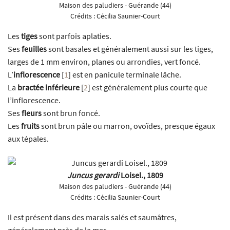
Maison des paludiers - Guérande (44)
Crédits :
Cécilia Saunier-Court
Les
tiges
sont parfois aplaties.
Ses
feuilles
sont basales et généralement aussi sur les tiges,
larges de 1 mm environ, planes ou arrondies, vert foncé.
L’
inflorescence
[
1
]
est en panicule terminale lâche.
La
bractée inférieure
[
2
]
est généralement plus courte que
l’inflorescence.
Ses
fleurs
sont brun foncé.
Les
fruits
sont brun pâle ou marron, ovoïdes, presque égaux
aux tépales.
Juncus gerardi
Loisel., 1809
Maison des paludiers - Guérande (44)
Crédits :
Cécilia Saunier-Court
Il est présent dans des marais salés et saumâtres,
généralement près de la mer.