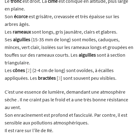
Le
tronc
est droit. La
cime
est conique en altitude, plus large
en plaine.
Son
écorce
est grisâtre, crevassée et très épaisse sur les
arbres âgés.
Les
rameaux
sont longs, gris jaunâtre, clairs et glabres.
Ses
aiguilles
(15-35 mm de long) sont molles, caduques,
minces, vert clair, isolées sur les rameaux longs et groupées en
touffes sur des rameaux courts. Les
aiguilles
sont à section
triangulaire.
Les
cônes
[
2
]
(2-4 cm de long) sont ovoïdes, à écailles
appliquées. Les
bractées
[
3
]
sont souvent peu visibles.
C’est une essence de lumière, demandant une atmosphère
sèche . Il ne craint pas le froid et a une très bonne résistance
au vent.
Son enracinement est profond et fasciculé. Par contre, il est
sensible aux pollutions atmosphériques.
Il est rare sur l’île de Ré.