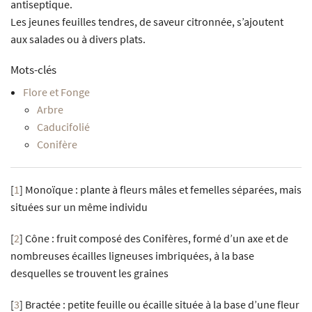
antiseptique.
Les jeunes feuilles tendres, de saveur citronnée, s’ajoutent
aux salades ou à divers plats.
Mots-clés
Flore et Fonge
Arbre
Caducifolié
Conifère
[
1
]
Monoïque : plante à fleurs mâles et femelles séparées, mais
situées sur un même individu
[
2
]
Cône : fruit composé des Conifères, formé d’un axe et de
nombreuses écailles ligneuses imbriquées, à la base
desquelles se trouvent les graines
[
3
]
Bractée : petite feuille ou écaille située à la base d’une fleur