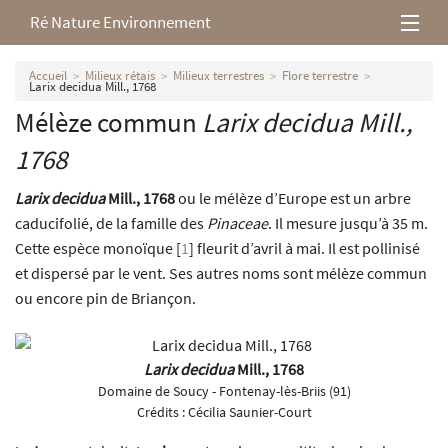
Ré Nature Environnement
L’association
Accueil
Milieux rétais
Milieux terrestres
Flore terrestre
Larix decidua Mill., 1768
Mélèze commun
Larix decidua
Mill.,
Milieux rétais
1768
Nos parutions
Larix decidua
Mill., 1768
ou le mélèze d’Europe est un arbre
caducifolié, de la famille des
Pinaceae
. Il mesure jusqu’à 35 m.
Cette espèce monoïque
[
1
]
fleurit d’avril à mai. Il est pollinisé
et dispersé par le vent. Ses autres noms sont mélèze commun
ou encore pin de Briançon.
Larix decidua
Mill., 1768
Domaine de Soucy - Fontenay-lès-Briis (91)
Crédits :
Cécilia Saunier-Court