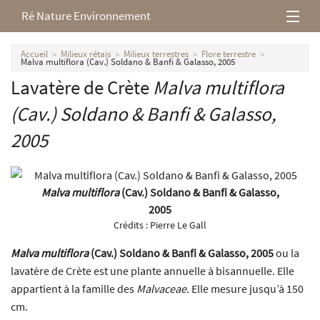
Ré Nature Environnement
L’association
Accueil
Milieux rétais
Milieux terrestres
Flore terrestre
Malva multiflora (Cav.) Soldano & Banfi & Galasso, 2005
Lavatère de Crète
Malva multiflora
Milieux rétais
(Cav.) Soldano & Banfi & Galasso,
Nos parutions
2005
Malva multiflora
(Cav.) Soldano & Banfi & Galasso,
2005
Crédits :
Pierre Le Gall
Malva multiflora
(Cav.) Soldano & Banfi & Galasso, 2005
ou la
lavatère de Crète est une plante annuelle à bisannuelle. Elle
appartient à la famille des
Malvaceae
. Elle mesure jusqu’à 150
cm.