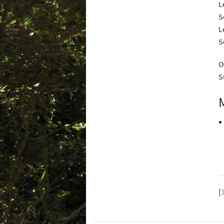
L
S
L
S
O
S
[