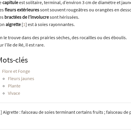
e
capitule
est solitaire, terminal, d’environ 3 cm de diamètre et jaun
es
fleurs extérieures
sont souvent rougeâtres ou orangées en dess
es
bractées de l’involucre
sont hérissées.
on
aigrette
[
1
]
est à soies rayonnantes.
n le trouve dans des prairies sèches, des rocailles ou des éboulis.
ur l’île de Ré, il est rare.
Mots-clés
Flore et Fonge
Fleurs jaunes
Plante
Vivace
1
]
Aigrette : faisceau de soies terminant certains fruits ; faisceau de