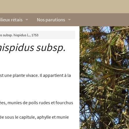
lieux rétais
Nos parutions
exique
Dossiers
 subsp. hispidus L., 1753
ispidus
subsp.
lerie rétaise
L’Œillet des dunes
ilieux marins
Livres
ation
lieux terrestres
Vidéos naturalistes de Ré Nature Environnem
t une plante vivace. Il appartient à la
es, munies de poils rudes et fourchus
 sous le capitule, aphylle et munie