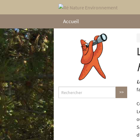
Accueil
L
f
C
L
o
S
d