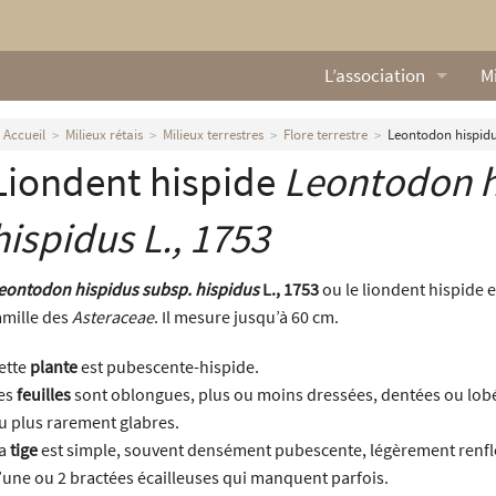
L’association
Mi
Qui sommes nous ?
L
Accueil
Milieux rétais
Milieux terrestres
Flore terrestre
Leontodon hispidus
Liondent hispide
Leontodon h
Nos missions
Ga
Nos statuts
M
hispidus
L., 1753
Le Conseil d’Administr
Mi
eontodon hispidus subsp. hispidus
L., 1753
ou le liondent hispide es
amille des
Asteraceae
. Il mesure jusqu’à 60 cm.
Nos partenaires
ette
plante
est pubescente-hispide.
Nous contacter
es
feuilles
sont oblongues, plus ou moins dressées, dentées ou lobé
u plus rarement glabres.
Actualités
a
tige
est simple, souvent densément pubescente, légèrement renflée
’une ou 2 bractées écailleuses qui manquent parfois.