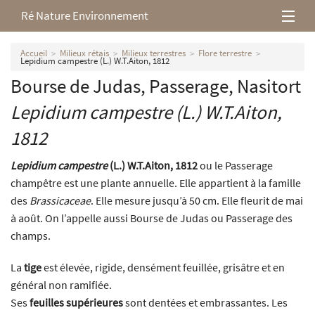
Ré Nature Environnement
L’association
Accueil
Milieux rétais
Milieux terrestres
Flore terrestre
Lepidium campestre (L.) W.T.Aiton, 1812
Bourse de Judas, Passerage, Nasitort
Milieux rétais
Lepidium campestre
(L.) W.T.Aiton,
Nos parutions
1812
Lepidium campestre
(L.) W.T.Aiton, 1812
ou le Passerage
champêtre est une plante annuelle. Elle appartient à la famille
des
Brassicaceae
. Elle mesure jusqu’à 50 cm. Elle fleurit de mai
à août. On l’appelle aussi Bourse de Judas ou Passerage des
champs.
La
tige
est élevée, rigide, densément feuillée, grisâtre et en
général non ramifiée.
Ses
feuilles supérieures
sont dentées et embrassantes. Les