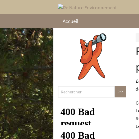
Accueil
L
d
C
L
S
L