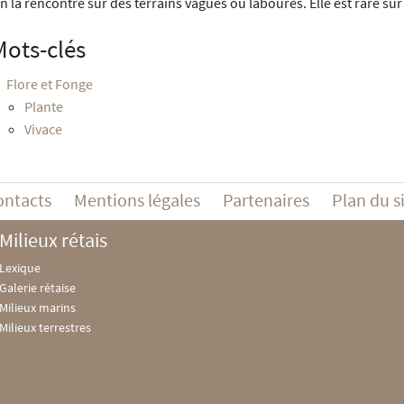
n la rencontre sur des terrains vagues ou labourés. Elle est rare sur l
Mots-clés
Flore et Fonge
Plante
Vivace
ontacts
Mentions légales
Partenaires
Plan du s
Milieux rétais
Lexique
Galerie rétaise
Milieux marins
Milieux terrestres