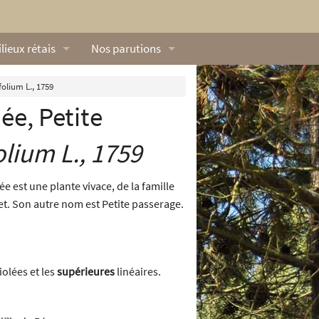
lieux rétais
Nos parutions
exique
Dossiers
olium L., 1759
ée, Petite
lerie rétaise
L’Œillet des dunes
ilieux marins
Livres
olium
L., 1759
ation
lieux terrestres
Vidéos naturalistes de Ré Nature Environnem
e est une plante vivace, de la famille
illet. Son autre nom est Petite passerage.
iolées et les
supérieures
linéaires.