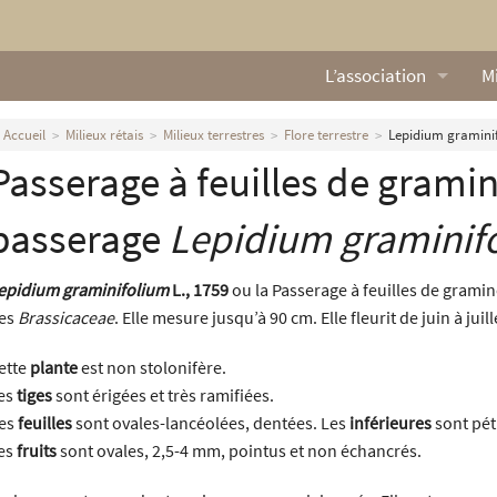
L’association
Mi
Qui sommes nous ?
L
Accueil
Milieux rétais
Milieux terrestres
Flore terrestre
Lepidium graminif
Passerage à feuilles de gramin
Nos missions
Ga
Nos statuts
M
passerage
Lepidium graminif
Le Conseil d’Administr
Mi
epidium graminifolium
L., 1759
ou la Passerage à feuilles de graminé
es
Brassicaceae
. Elle mesure jusqu’à 90 cm. Elle fleurit de juin à ju
Nos partenaires
ette
plante
est non stolonifère.
Nous contacter
es
tiges
sont érigées et très ramifiées.
es
feuilles
sont ovales-lancéolées, dentées. Les
inférieures
sont pét
Actualités
es
fruits
sont ovales, 2,5-4 mm, pointus et non échancrés.