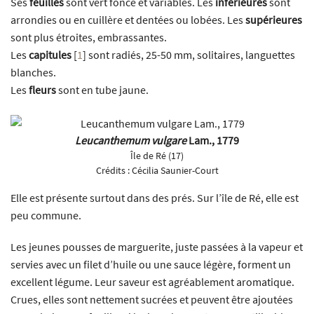
Ses
feuilles
sont vert foncé et variables. Les
inférieures
sont
arrondies ou en cuillère et dentées ou lobées. Les
supérieures
sont plus étroites, embrassantes.
Les
capitules
[
1
]
sont radiés, 25-50 mm, solitaires, languettes
blanches.
Les
fleurs
sont en tube jaune.
Leucanthemum vulgare
Lam., 1779
Île de Ré (17)
Crédits :
Cécilia Saunier-Court
Elle est présente surtout dans des prés. Sur l’île de Ré, elle est
peu commune.
Les jeunes pousses de marguerite, juste passées à la vapeur et
servies avec un filet d’huile ou une sauce légère, forment un
excellent légume. Leur saveur est agréablement aromatique.
Crues, elles sont nettement sucrées et peuvent être ajoutées