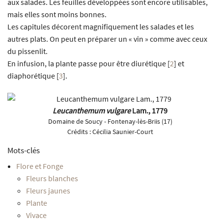
aux salades. Les feuilles développées sont encore utilisables,
mais elles sont moins bonnes.
Les capitules décorent magnifiquement les salades et les
autres plats. On peut en préparer un « vin » comme avec ceux
du pissenlit.
En infusion, la plante passe pour être diurétique
[
2
]
et
diaphorétique
[
3
]
.
Leucanthemum vulgare
Lam., 1779
Domaine de Soucy - Fontenay-lès-Briis (17)
Crédits :
Cécilia Saunier-Court
Mots-clés
Flore et Fonge
Fleurs blanches
Fleurs jaunes
Plante
Vivace