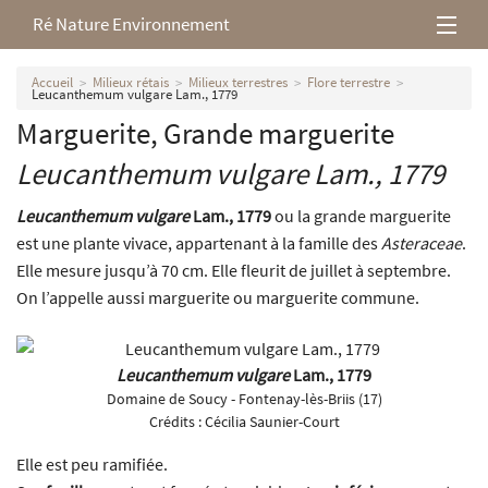
Ré Nature Environnement
L’association
Accueil
Milieux rétais
Milieux terrestres
Flore terrestre
Leucanthemum vulgare Lam., 1779
Marguerite, Grande marguerite
Milieux rétais
Leucanthemum vulgare
Lam., 1779
Nos parutions
Leucanthemum vulgare
Lam., 1779
ou la grande marguerite
est une plante vivace, appartenant à la famille des
Asteraceae
.
Elle mesure jusqu’à 70 cm. Elle fleurit de juillet à septembre.
On l’appelle aussi marguerite ou marguerite commune.
Leucanthemum vulgare
Lam., 1779
Domaine de Soucy - Fontenay-lès-Briis (17)
Crédits :
Cécilia Saunier-Court
Elle est peu ramifiée.