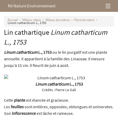
Ré Nature Environnement
L’association
Accueil
Milieux rétais
Milieux terrestres
Flore terrestre
Linum catharticum L., 1753
Lin cathartique
Linum catharticum
Milieux rétais
L., 1753
Nos parutions
Linum catharticum
L., 1753
ou le lin purgatif est une plante
annuelle. Il appartient à la famille des
Linaceae
. Il mesure
jusqu’à 15 cm. Il fleurit de juin à août.
Linum catharticum
L., 1753
Crédits :
Pierre Le Gall
Cette
plante
est élancée et gracieuse.
Les
feuilles
sont entières, opposées, oblongues et uninervées.
Son
inflorescence
est lâche et rameuse.