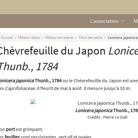
L’association
Mi
Qui sommes nous ?
L
Accueil
Milieux rétais
Milieux terrestres
Flore terrestre
Lonicera japonica
Chèvrefeuille du Japon
Lonice
Nos missions
Ga
Nos statuts
M
Thunb., 1784
Le Conseil d’Administr
Mi
onicera japonica
Thunb., 1784
ou le Chèvrefeuille du Japon est une p
es
Caprifoliaceae
. Il fleurit de mai à août. Il mesure jusqu’à 10 m.
Nos partenaires
Nous contacter
Lonicera japonica
Thunb., 178
Crédits :
Pierre Le Gall
Actualités
on
port
est grimpant.
es
feuilles
sont persistantes, vert vif et ovales.