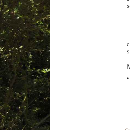
S
C
S
C