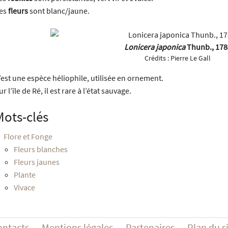
es
fleurs
sont blanc/jaune.
Lonicera japonica
Thunb., 178
Crédits :
Pierre Le Gall
’est une espèce héliophile, utilisée en ornement.
ur l’île de Ré, il est rare à l’état sauvage.
Mots-clés
Flore et Fonge
Fleurs blanches
Fleurs jaunes
Plante
Vivace
ontacts
Mentions légales
Partenaires
Plan du s