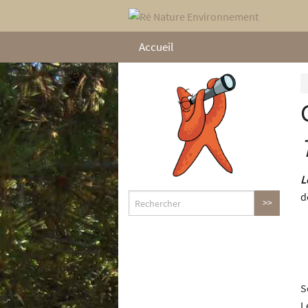
Accueil
L
d
S
L