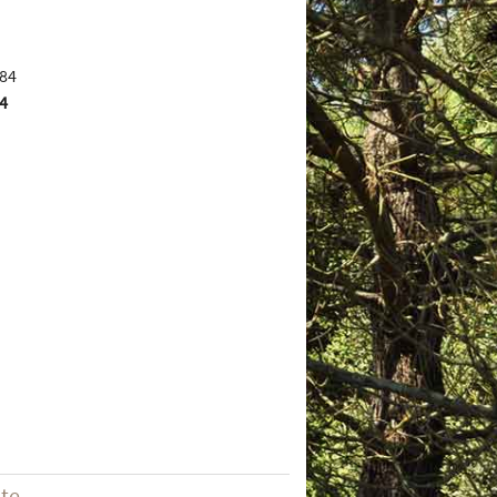
4
ite