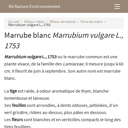
Ré Nature Environnement
L’association
Accueil
Milieux rétais
Milieux terrestres
Flore terrestre
Marrubium vulgare L., 1753
Marrube blanc
Marrubium vulgare
L.,
Milieux rétais
1753
Nos parutions
Marrubium vulgare
L., 1753
ou le marrube commun est une
plante vivace, de la famille des
Lamiaceae
. Il mesure jusqu’à 60
cm. Il fleurit de juin à septembre. Son autre nom est marrube
blanc.
La
tige
est raide, à odeur aromatique de thym, blanche-
tomenteuse et laineuse.
Ses
feuilles
sont arrondies, à dents obtuses, pétiolées, d’un
vert grisâtre, ridées au-dessus, plus pâles en dessous.
Les
fleurs
sont blanches et en verticilles compacts le long des
tiges feuillées.