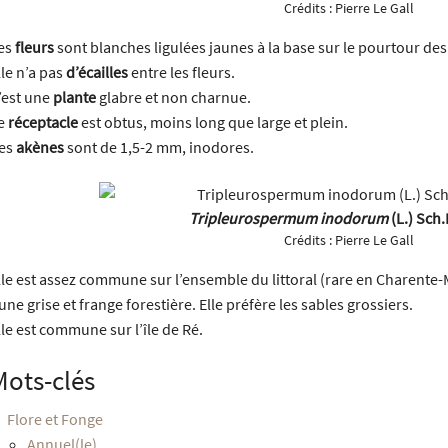
Crédits :
Pierre Le Gall
es
fleurs
sont blanches ligulées jaunes à la base sur le pourtour des
lle n’a pas
d’écailles
entre les fleurs.
’est une
plante
glabre et non charnue.
e
réceptacle
est obtus, moins long que large et plein.
es
akènes
sont de 1,5-2 mm, inodores.
Tripleurospermum inodorum
(L.) Sch.
Crédits :
Pierre Le Gall
lle est assez commune sur l’ensemble du littoral (rare en Charente-
une grise et frange forestière. Elle préfère les sables grossiers.
lle est commune sur l’île de Ré.
Mots-clés
Flore et Fonge
Annuel(le)