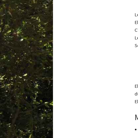
L
E
C
L
S
E
d
E