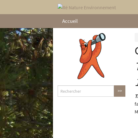
Accueil
T
f
M