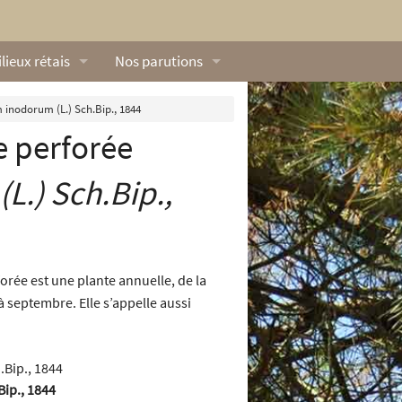
lieux rétais
Nos parutions
exique
Dossiers
inodorum (L.) Sch.Bip., 1844
e perforée
lerie rétaise
L’Œillet des dunes
ilieux marins
Livres
(L.) Sch.Bip.,
ation
lieux terrestres
Vidéos naturalistes de Ré Nature Environnem
orée est une plante annuelle, de la
 à septembre. Elle s’appelle aussi
Bip., 1844