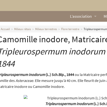
L’association
Mi
Qui sommes nous ?
L
Accueil
Milieux rétais
Milieux terrestres
Flore terrestre
Tripleurospermum 
Camomille inodore, Matricair
Nos missions
Ga
Nos statuts
M
Tripleurospermum inodorum
Le Conseil d’Administr
Mi
1844
Nos partenaires
ripleurospermum inodorum
(L.) Sch.Bip., 1844
ou la Matricaire perf
Nous contacter
amille des
Asteraceae
. Elle mesure jusqu’à 40 cm. Elle fleurit de juin
atricaire inodore ou Camomille inodore.
Actualités
Tripleurospermum inodorum
(L.) Sch.