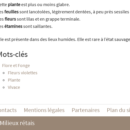
ette
plante
est plus ou moins glabre.
es
feuilles
sont lancéolées, légèrement dentées, à peu près sessiles e
es
fleurs
sont lilas et en grappe terminale.
es
étamines
sont saillantes.
lle est présente dans des lieux humides. Elle est rare à l’état sauvage 
Mots-clés
Flore et Fonge
Fleurs violettes
Plante
Vivace
ontacts
Mentions légales
Partenaires
Plan du s
Milieux rétais