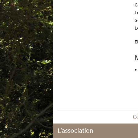
C
L
S
L
E
C
L’association