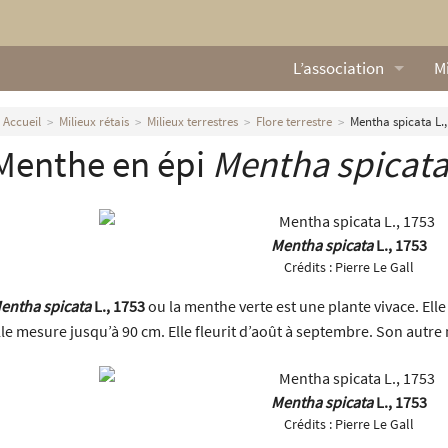
L’association
Mi
Qui sommes nous ?
L
Accueil
Milieux rétais
Milieux terrestres
Flore terrestre
Mentha spicata L.,
Menthe en épi
Mentha spicat
Nos missions
Ga
Nos statuts
M
Mentha spicata
L., 1753
Le Conseil d’Administr
Mi
Crédits :
Pierre Le Gall
Nos partenaires
entha spicata
L., 1753
ou la menthe verte est une plante vivace. Elle
lle mesure jusqu’à 90 cm. Elle fleurit d’août à septembre. Son autr
Nous contacter
Actualités
Mentha spicata
L., 1753
Crédits :
Pierre Le Gall