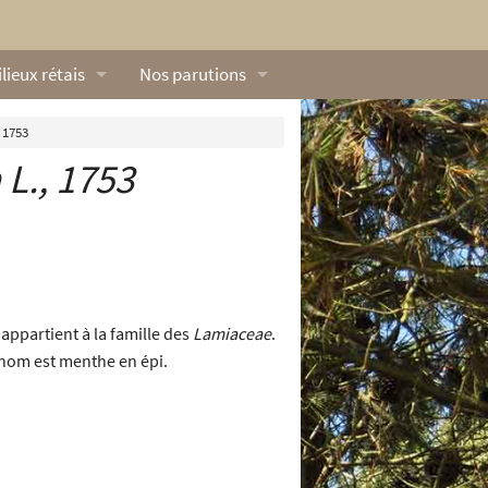
lieux rétais
Nos parutions
exique
Dossiers
 1753
a
L., 1753
lerie rétaise
L’Œillet des dunes
ilieux marins
Livres
ation
lieux terrestres
Vidéos naturalistes de Ré Nature Environnem
 appartient à la famille des
Lamiaceae
.
e nom est menthe en épi.