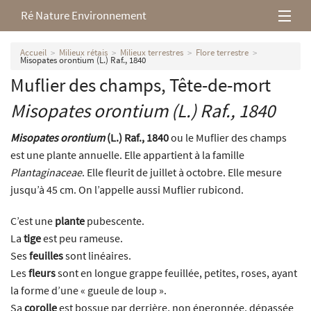
Ré Nature Environnement
L’association
Accueil
Milieux rétais
Milieux terrestres
Flore terrestre
Misopates orontium (L.) Raf., 1840
Muflier des champs, Tête-de-mort
Milieux rétais
Misopates orontium
(L.) Raf., 1840
Nos parutions
Misopates orontium
(L.) Raf., 1840
ou le Muflier des champs
est une plante annuelle. Elle appartient à la famille
Plantaginaceae
. Elle fleurit de juillet à octobre. Elle mesure
jusqu’à 45 cm. On l’appelle aussi Muflier rubicond.
C’est une
plante
pubescente.
La
tige
est peu rameuse.
Ses
feuilles
sont linéaires.
Les
fleurs
sont en longue grappe feuillée, petites, roses, ayant
la forme d’une « gueule de loup ».
Sa
corolle
est bossue par derrière, non éperonnée, dépassée