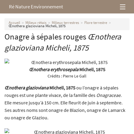
Ré Nature Environnement
L’association
Accueil
Milieux rétais
Milieux terrestres
Flore terrestre
Œnothera glazioviana Micheli, 1875
Onagre à sépales rouges
Œnothera
Milieux rétais
glazioviana
Micheli, 1875
Nos parutions
Œnothera erythrosepala
Micheli, 1875
Crédits :
Pierre Le Gall
Œnothera glazioviana
Micheli, 1875
ou l’onagre à sépales
rouges est une plante vivace, de la famille des
Onagraceae
.
Elle mesure jusqu’à 150 cm. Elle fleurit de juin à septembre.
Ses autres noms sont onagre de Blazion, onagre de Lamarck
ou onagre de Glaziou.