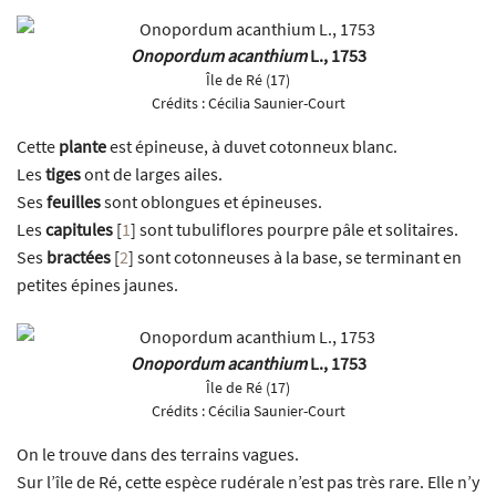
Onopordum acanthium
L., 1753
Île de Ré (17)
Crédits :
Cécilia Saunier-Court
Cette
plante
est épineuse, à duvet cotonneux blanc.
Les
tiges
ont de larges ailes.
Ses
feuilles
sont oblongues et épineuses.
Les
capitules
[
1
]
sont tubuliflores pourpre pâle et solitaires.
Ses
bractées
[
2
]
sont cotonneuses à la base, se terminant en
petites épines jaunes.
Onopordum acanthium
L., 1753
Île de Ré (17)
Crédits :
Cécilia Saunier-Court
On le trouve dans des terrains vagues.
Sur l’île de Ré, cette espèce rudérale n’est pas très rare. Elle n’y