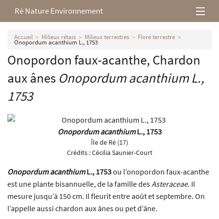
Ré Nature Environnement
L’association
Accueil
Milieux rétais
Milieux terrestres
Flore terrestre
Onopordum acanthium L., 1753
Onopordon faux-acanthe, Chardon
Milieux rétais
aux ânes
Onopordum acanthium
L.,
Nos parutions
1753
Onopordum acanthium
L., 1753
Île de Ré (17)
Crédits :
Cécilia Saunier-Court
Onopordum acanthium
L., 1753
ou l’onopordon faux-acanthe
est une plante bisannuelle, de la famille des
Asteraceae
. Il
mesure jusqu’à 150 cm. Il fleurit entre août et septembre. On
l’appelle aussi chardon aux ânes ou pet d’âne.