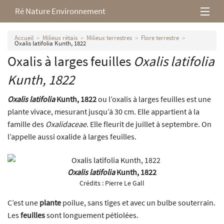
Ré Nature Environnement
L’association
Accueil
Milieux rétais
Milieux terrestres
Flore terrestre
Oxalis latifolia Kunth, 1822
Oxalis à larges feuilles
Oxalis latifolia
Milieux rétais
Kunth, 1822
Nos parutions
Oxalis latifolia
Kunth, 1822
ou l’oxalis à larges feuilles est une
plante vivace, mesurant jusqu’à 30 cm. Elle appartient à la
famille des
Oxalidaceae
. Elle fleurit de juillet à septembre. On
l’appelle aussi oxalide à larges feuilles.
Oxalis latifolia
Kunth, 1822
Crédits :
Pierre Le Gall
C’est une
plante
poilue, sans tiges et avec un bulbe souterrain.
Les
feuilles
sont longuement pétiolées.