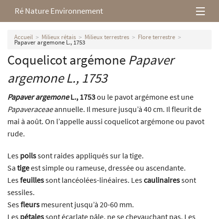
Ré Nature Environnement
L’association
Accueil
Milieux rétais
Milieux terrestres
Flore terrestre
Papaver argemone L., 1753
Coquelicot argémone
Papaver
Milieux rétais
argemone
L., 1753
Nos parutions
Papaver argemone
L., 1753
ou le pavot argémone est une
Papaveraceae
annuelle. Il mesure jusqu’à 40 cm. Il fleurit de
mai à août. On l’appelle aussi coquelicot argémone ou pavot
rude.
Les
poils
sont raides appliqués sur la tige.
Sa
tige
est simple ou rameuse, dressée ou ascendante.
Les
feuilles
sont lancéolées-linéaires. Les
caulinaires
sont
sessiles.
Ses
fleurs
mesurent jusqu’à 20-60 mm.
Les
pétales
sont écarlate pâle, ne se chevauchant pas. Les