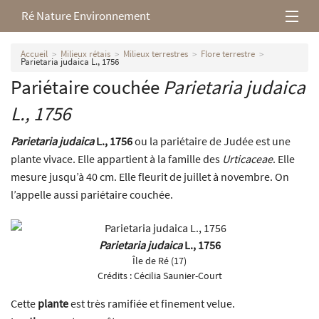
Ré Nature Environnement
L’association
Accueil
Milieux rétais
Milieux terrestres
Flore terrestre
Parietaria judaica L., 1756
Pariétaire couchée
Parietaria judaica
Milieux rétais
L., 1756
Nos parutions
Parietaria judaica
L., 1756
ou la pariétaire de Judée est une
plante vivace. Elle appartient à la famille des
Urticaceae
. Elle
mesure jusqu’à 40 cm. Elle fleurit de juillet à novembre. On
l’appelle aussi pariétaire couchée.
Parietaria judaica
L., 1756
Île de Ré (17)
Crédits :
Cécilia Saunier-Court
Cette
plante
est très ramifiée et finement velue.