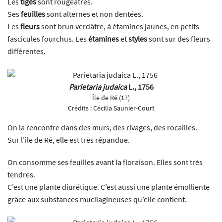
Les
tiges
sont rougeâtres.
Ses
feuilles
sont alternes et non dentées.
Les
fleurs
sont brun verdâtre, à étamines jaunes, en petits
fascicules fourchus. Les
étamines
et
styles
sont sur des fleurs
différentes.
Parietaria judaica
L., 1756
Île de Ré (17)
Crédits :
Cécilia Saunier-Court
On la rencontre dans des murs, des rivages, des rocailles.
Sur l’île de Ré, elle est très répandue.
On consomme ses feuilles avant la floraison. Elles sont très
tendres.
C’est une plante diurétique. C’est aussi une plante émolliente
grâce aux substances mucilagineuses qu’elle contient.