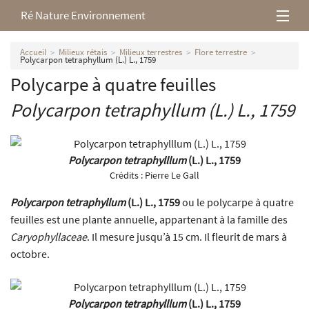
Ré Nature Environnement
L’association
Accueil
Milieux rétais
Milieux terrestres
Flore terrestre
Polycarpon tetraphyllum (L.) L., 1759
Polycarpe à quatre feuilles
Milieux rétais
Polycarpon tetraphyllum
(L.) L., 1759
Nos parutions
Polycarpon tetraphylllum
(L.) L., 1759
Crédits :
Pierre Le Gall
Polycarpon tetraphyllum
(L.) L., 1759
ou le polycarpe à quatre
feuilles est une plante annuelle, appartenant à la famille des
Caryophyllaceae
. Il mesure jusqu’à 15 cm. Il fleurit de mars à
octobre.
Polycarpon tetraphylllum
(L.) L., 1759