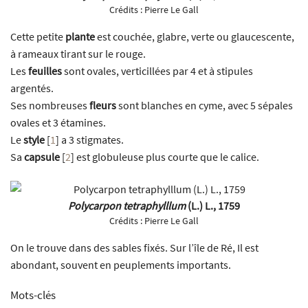
Crédits :
Pierre Le Gall
Cette petite
plante
est couchée, glabre, verte ou glaucescente,
à rameaux tirant sur le rouge.
Les
feuilles
sont ovales, verticillées par 4 et à stipules
argentés.
Ses nombreuses
fleurs
sont blanches en cyme, avec 5 sépales
ovales et 3 étamines.
Le
style
[
1
]
a 3 stigmates.
Sa
capsule
[
2
]
est globuleuse plus courte que le calice.
Polycarpon tetraphylllum
(L.) L., 1759
Crédits :
Pierre Le Gall
On le trouve dans des sables fixés. Sur l’île de Ré, Il est
abondant, souvent en peuplements importants.
Mots-clés