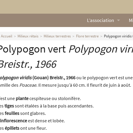
L’association
Mi
Qui sommes nous ?
L
Accueil
Milieux rétais
Milieux terrestres
Flore terrestre
Polypogon viridis 
Polypogon vert
Polypogon vir
Nos missions
Ga
Nos statuts
M
Breistr., 1966
Le Conseil d’Administr
Mi
olypogon viridis
(Gouan) Breistr., 1966
ou le polypogon vert est une 
amille des
Poaceae
. Il mesure jusqu’à 60 cm. Il fleurit de juin à août.
Nos partenaires
’est une
plante
cespiteuse ou stolonifère.
Nous contacter
es
tiges
sont étalées à la base puis ascendantes.
es
feuilles
sont glabres.
Actualités
inflorescence
est dense et lobée.
es
épillets
ont une fleur.