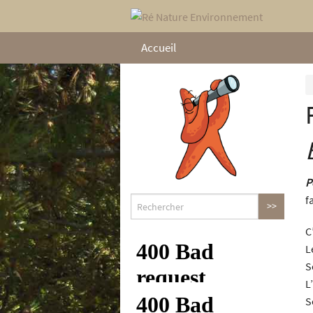
Accueil
P
f
C
L
S
L’
S