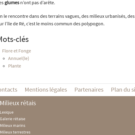
es
glumes
n’ont pas d’arête.
n le rencontre dans des terrains vagues, des milieux urbanisés, des 
ur l’île de Ré, c’est le moins commun des polypogon.
Mots-clés
Flore et Fonge
Annuel(le)
Plante
ontacts
Mentions légales
Partenaires
Plan du s
Milieux rétais
Lexique
Galerie rétaise
Milieux marins
Milieux terrestres