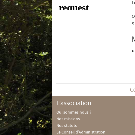
L
O
S
C
L’association
Qui sommes nous ?
Nos missions
Nos statuts
Le Conseil d’Administration