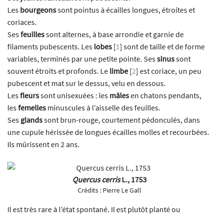
Les
bourgeons
sont pointus à écailles longues, étroites et
coriaces.
Ses
feuilles
sont alternes, à base arrondie et garnie de
filaments pubescents. Les
lobes
[
1
]
sont de taille et de forme
variables, terminés par une petite pointe. Ses
sinus
sont
souvent étroits et profonds. Le
limbe
[
2
]
est coriace, un peu
pubescent et mat sur le dessus, velu en dessous.
Les
fleurs
sont unisexuées : les
mâles
en chatons pendants,
les
femelles
minuscules à l’aisselle des feuilles.
Ses
glands
sont brun-rouge, courtement pédonculés, dans
une cupule hérissée de longues écailles molles et recourbées.
Ils mûrissent en 2 ans.
Quercus cerris
L., 1753
Crédits :
Pierre Le Gall
Il est très rare à l’état spontané. Il est plutôt planté ou