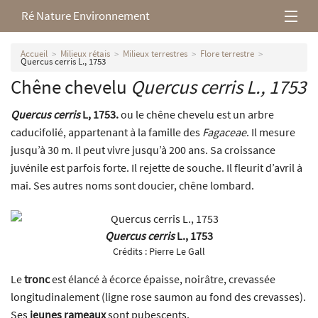
Ré Nature Environnement
L’association
Accueil
Milieux rétais
Milieux terrestres
Flore terrestre
Quercus cerris L., 1753
Chêne chevelu
Quercus cerris
L., 1753
Milieux rétais
Quercus cerris
L, 1753.
ou le chêne chevelu est un arbre
Nos parutions
caducifolié, appartenant à la famille des
Fagaceae
. Il mesure
jusqu’à 30 m. Il peut vivre jusqu’à 200 ans. Sa croissance
juvénile est parfois forte. Il rejette de souche. Il fleurit d’avril à
mai. Ses autres noms sont doucier, chêne lombard.
Quercus cerris
L., 1753
Crédits :
Pierre Le Gall
Le
tronc
est élancé à écorce épaisse, noirâtre, crevassée
longitudinalement (ligne rose saumon au fond des crevasses).
Ses
jeunes rameaux
sont pubescents.