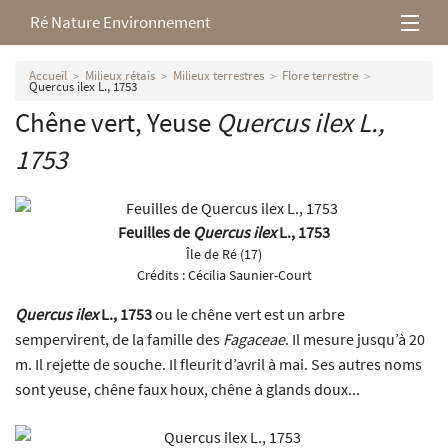
Ré Nature Environnement
L’association
Accueil
Milieux rétais
Milieux terrestres
Flore terrestre
Quercus ilex L., 1753
Chêne vert, Yeuse
Quercus ilex
L.,
Milieux rétais
1753
Nos parutions
Feuilles de
Quercus ilex
L., 1753
Île de Ré (17)
Crédits :
Cécilia Saunier-Court
Quercus ilex
L., 1753
ou le chêne vert est un arbre
sempervirent, de la famille des
Fagaceae
. Il mesure jusqu’à 20
m. Il rejette de souche. Il fleurit d’avril à mai. Ses autres noms
sont yeuse, chêne faux houx, chêne à glands doux...