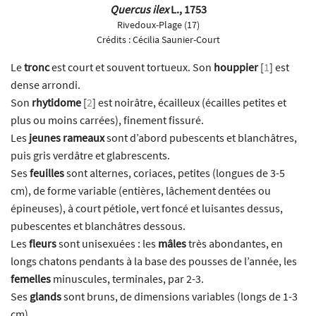
Quercus ilex
L., 1753
Rivedoux-Plage (17)
Crédits :
Cécilia Saunier-Court
Le
tronc
est court et souvent tortueux. Son
houppier
[
1
]
est
dense arrondi.
Son
rhytidome
[
2
]
est noirâtre, écailleux (écailles petites et
plus ou moins carrées), finement fissuré.
Les
jeunes rameaux
sont d’abord pubescents et blanchâtres,
puis gris verdâtre et glabrescents.
Ses
feuilles
sont alternes, coriaces, petites (longues de 3-5
cm), de forme variable (entières, lâchement dentées ou
épineuses), à court pétiole, vert foncé et luisantes dessus,
pubescentes et blanchâtres dessous.
Les
fleurs
sont unisexuées : les
mâles
très abondantes, en
longs chatons pendants à la base des pousses de l’année, les
femelles
minuscules, terminales, par 2-3.
Ses
glands
sont bruns, de dimensions variables (longs de 1-3
cm).