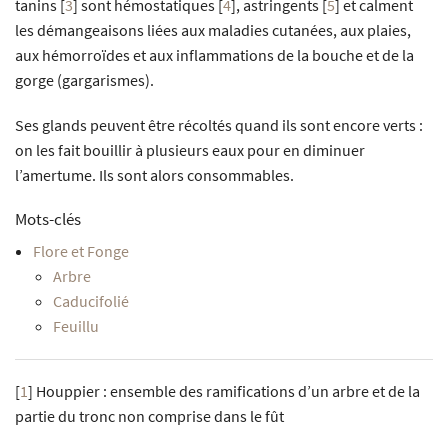
tanins
[
3
]
sont hémostatiques
[
4
]
, astringents
[
5
]
et calment
les démangeaisons liées aux maladies cutanées, aux plaies,
aux hémorroïdes et aux inflammations de la bouche et de la
gorge (gargarismes).
Ses glands peuvent être récoltés quand ils sont encore verts :
on les fait bouillir à plusieurs eaux pour en diminuer
l’amertume. Ils sont alors consommables.
Mots-clés
Flore et Fonge
Arbre
Caducifolié
Feuillu
[
1
]
Houppier : ensemble des ramifications d’un arbre et de la
partie du tronc non comprise dans le fût