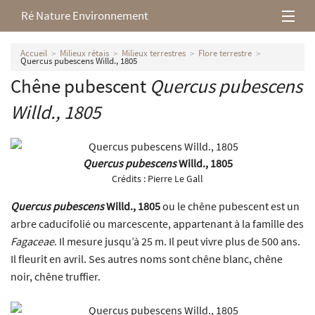
Ré Nature Environnement
L’association
Accueil
Milieux rétais
Milieux terrestres
Flore terrestre
Quercus pubescens Willd., 1805
Chêne pubescent
Quercus pubescens
Milieux rétais
Willd., 1805
Nos parutions
Quercus pubescens
Willd., 1805
Crédits :
Pierre Le Gall
Quercus pubescens
Willd., 1805
ou le chêne pubescent est un
arbre caducifolié ou marcescente, appartenant à la famille des
Fagaceae
. Il mesure jusqu’à 25 m. Il peut vivre plus de 500 ans.
Il fleurit en avril. Ses autres noms sont chêne blanc, chêne
noir, chêne truffier.