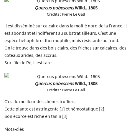
Quercus pubescens
Willd., 1805
Crédits :
Pierre Le Gall
Il est disséminé sur calcaire dans la moitié nord de la France. Il
est abondant et indifférent au substrat ailleurs. C’est une
espèce héliophile et thermophile, mais résistante au froid.
On le trouve dans des bois clairs, des friches sur calcaires, des
coteaux arides, des accrus.
Sur l’île de Ré, il est rare.
Quercus pubescens
Willd., 1805
Crédits :
Pierre Le Gall
C’est le meilleur des chênes truffiers.
Cette plante est astringente
[
1
]
et hémostatique
[
2
]
.
Son écorce est riche en tanin
[
3
]
.
Mots-clés